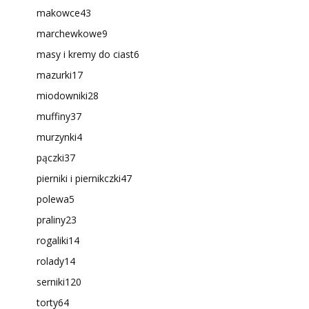
makowce
43
marchewkowe
9
masy i kremy do ciast
6
mazurki
17
miodowniki
28
muffiny
37
murzynki
4
pączki
37
pierniki i piernikczki
47
polewa
5
praliny
23
rogaliki
14
rolady
14
serniki
120
torty
64