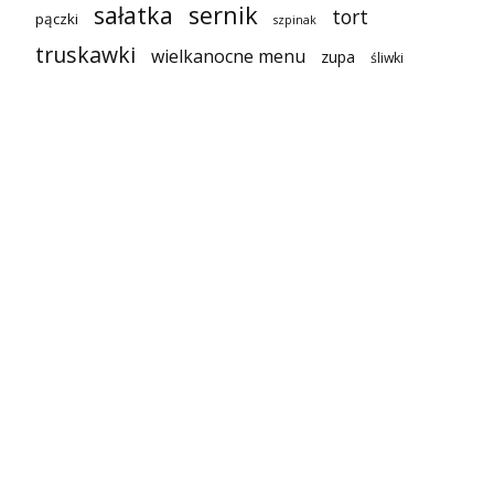
sałatka
sernik
tort
pączki
szpinak
truskawki
wielkanocne menu
zupa
śliwki