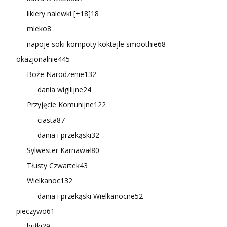
likiery nalewki [+18]
18
mleko
8
napoje soki kompoty koktajle smoothie
68
okazjonalnie
445
Boże Narodzenie
132
dania wigilijne
24
Przyjęcie Komunijne
122
ciasta
87
dania i przekąski
32
Sylwester Karnawał
80
Tłusty Czwartek
43
Wielkanoc
132
dania i przekąski Wielkanocne
52
pieczywo
61
bułki
29