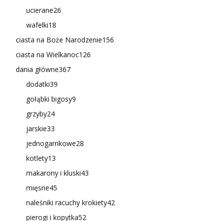
ucierane
26
wafelki
18
ciasta na Boże Narodzenie
156
ciasta na Wielkanoc
126
dania główne
367
dodatki
39
gołąbki bigosy
9
grzyby
24
jarskie
33
jednogarnkowe
28
kotlety
13
makarony i kluski
43
mięsne
45
naleśniki racuchy krokiety
42
pierogi i kopytka
52