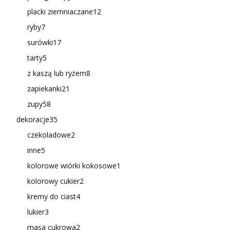
placki ziemniaczane
12
ryby
7
surówki
17
tarty
5
z kaszą lub ryżem
8
zapiekanki
21
zupy
58
dekoracje
35
czekoladowe
2
inne
5
kolorowe wiórki kokosowe
1
kolorowy cukier
2
kremy do ciast
4
lukier
3
masa cukrowa
2