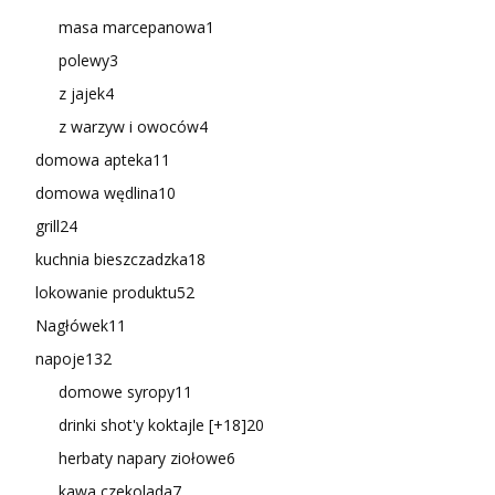
masa marcepanowa
1
polewy
3
z jajek
4
z warzyw i owoców
4
domowa apteka
11
domowa wędlina
10
grill
24
kuchnia bieszczadzka
18
lokowanie produktu
52
Nagłówek
11
napoje
132
domowe syropy
11
drinki shot'y koktajle [+18]
20
herbaty napary ziołowe
6
kawa czekolada
7