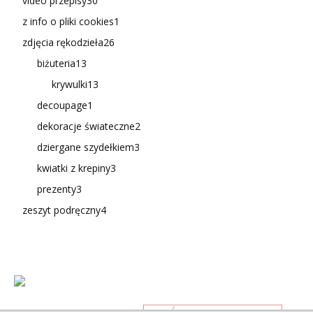
video przepisy
30
z info o pliki cookies
1
zdjęcia rękodzieła
26
biżuteria
13
krywulki
13
decoupage
1
dekoracje świateczne
2
dziergane szydełkiem
3
kwiatki z krepiny
3
prezenty
3
zeszyt podręczny
4