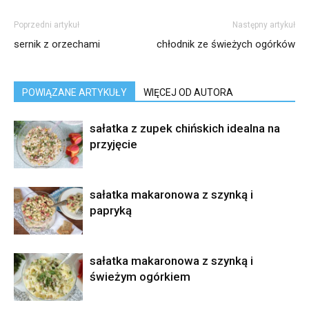
Poprzedni artykuł
Następny artykuł
sernik z orzechami
chłodnik ze świeżych ogórków
POWIĄZANE ARTYKUŁY
WIĘCEJ OD AUTORA
sałatka z zupek chińskich idealna na
przyjęcie
sałatka makaronowa z szynką i
papryką
sałatka makaronowa z szynką i
świeżym ogórkiem