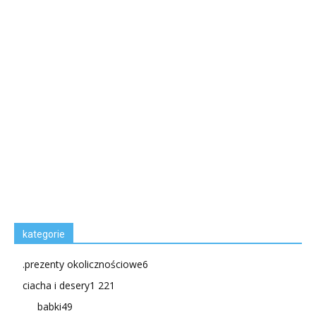
kategorie
.prezenty okolicznościowe
6
ciacha i desery
1 221
babki
49