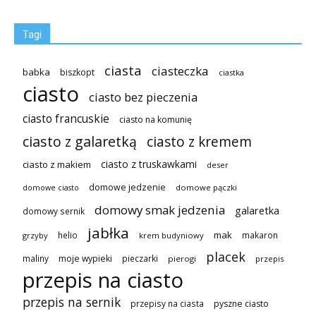
Tagi
ciasta
ciasteczka
babka
biszkopt
ciastka
ciasto
ciasto bez pieczenia
ciasto francuskie
ciasto na komunię
ciasto z galaretką
ciasto z kremem
ciasto z truskawkami
ciasto z makiem
deser
domowe jedzenie
domowe pączki
domowe ciasto
domowy smak jedzenia
galaretka
domowy sernik
jabłka
mak
helio
makaron
grzyby
krem budyniowy
placek
maliny
moje wypieki
pieczarki
pierogi
przepis
przepis na ciasto
przepis na sernik
przepisy na ciasta
pyszne ciasto