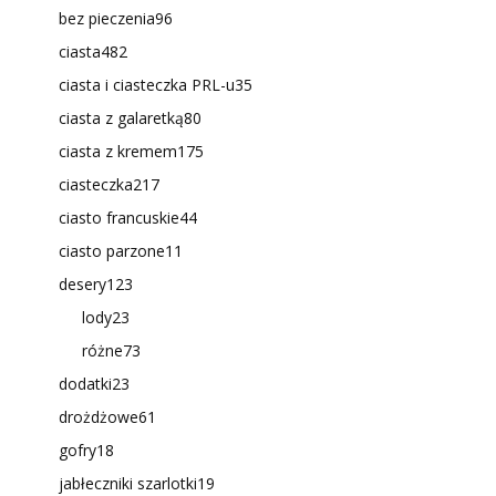
bez pieczenia
96
ciasta
482
ciasta i ciasteczka PRL-u
35
ciasta z galaretką
80
ciasta z kremem
175
ciasteczka
217
ciasto francuskie
44
ciasto parzone
11
desery
123
lody
23
różne
73
dodatki
23
drożdżowe
61
gofry
18
jabłeczniki szarlotki
19