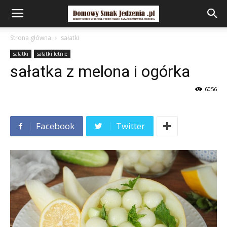
Strona główna
sałatki
sałatki
sałatki letnie
sałatka z melona i ogórka
6056
Facebook
Twitter