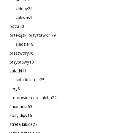
chleby
29
zakwas
1
pizza
20
przekąski przystawki
179
śledzie
18
przetwory
76
przyprawy
10
sałatki
111
sałatki letnie
25
sery
3
smarowidła do chleba
22
śniadania
63
sosy dipy
16
strefa kibica
27