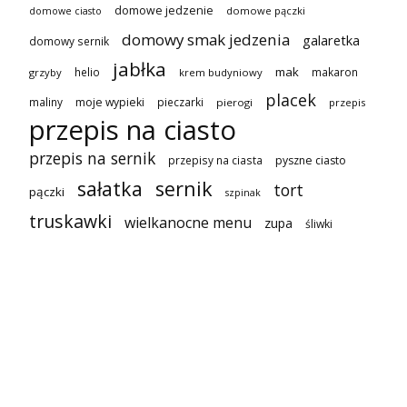
domowe jedzenie
domowe pączki
domowe ciasto
domowy smak jedzenia
galaretka
domowy sernik
jabłka
mak
helio
makaron
grzyby
krem budyniowy
placek
maliny
moje wypieki
pieczarki
pierogi
przepis
przepis na ciasto
przepis na sernik
przepisy na ciasta
pyszne ciasto
sałatka
sernik
tort
pączki
szpinak
truskawki
wielkanocne menu
zupa
śliwki