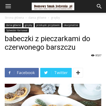
Strona główna
dania główne
grzyby
dania główne
grzyby
przekąski przystawki
okazjonalnie
Sylwester Karnawał
babeczki z pieczarkami do
czerwonego barszczu
8537
Facebook
Twitter