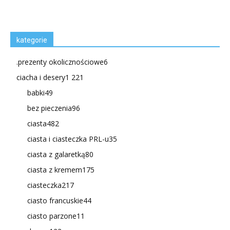
kategorie
.prezenty okolicznościowe
6
ciacha i desery
1 221
babki
49
bez pieczenia
96
ciasta
482
ciasta i ciasteczka PRL-u
35
ciasta z galaretką
80
ciasta z kremem
175
ciasteczka
217
ciasto francuskie
44
ciasto parzone
11