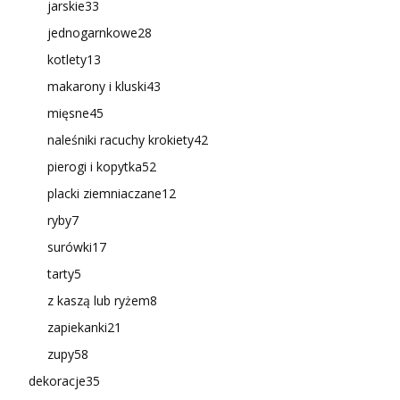
jarskie
33
jednogarnkowe
28
kotlety
13
makarony i kluski
43
mięsne
45
naleśniki racuchy krokiety
42
pierogi i kopytka
52
placki ziemniaczane
12
ryby
7
surówki
17
tarty
5
z kaszą lub ryżem
8
zapiekanki
21
zupy
58
dekoracje
35