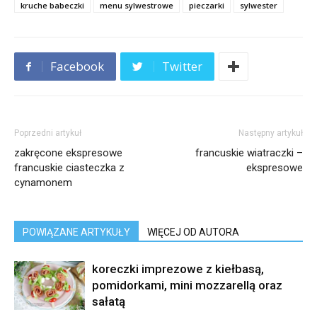
kruche babeczki
menu sylwestrowe
pieczarki
sylwester
Facebook
Twitter
Poprzedni artykuł
Następny artykuł
zakręcone ekspresowe
francuskie wiatraczki –
francuskie ciasteczka z
ekspresowe
cynamonem
POWIĄZANE ARTYKUŁY
WIĘCEJ OD AUTORA
koreczki imprezowe z kiełbasą,
pomidorkami, mini mozzarellą oraz
sałatą