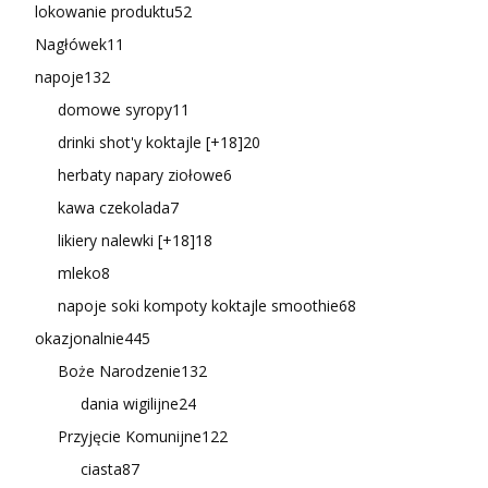
lokowanie produktu
52
Nagłówek
11
napoje
132
domowe syropy
11
drinki shot'y koktajle [+18]
20
herbaty napary ziołowe
6
kawa czekolada
7
likiery nalewki [+18]
18
mleko
8
napoje soki kompoty koktajle smoothie
68
okazjonalnie
445
Boże Narodzenie
132
dania wigilijne
24
Przyjęcie Komunijne
122
ciasta
87