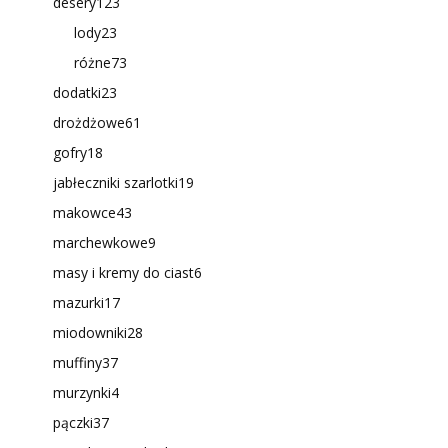
desery
123
lody
23
różne
73
dodatki
23
drożdżowe
61
gofry
18
jabłeczniki szarlotki
19
makowce
43
marchewkowe
9
masy i kremy do ciast
6
mazurki
17
miodowniki
28
muffiny
37
murzynki
4
pączki
37