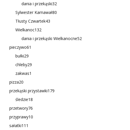
dania i przekąski
32
Sylwester Karnawał
80
Tłusty Czwartek
43
Wielkanoc
132
dania i przekąski Wielkanocne
52
pieczywo
61
bułki
29
chleby
29
zakwas
1
pizza
20
przekąski przystawki
179
śledzie
18
przetwory
76
przyprawy
10
sałatki
111