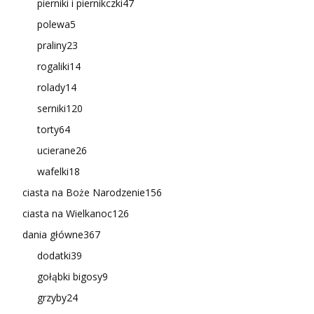
pierniki i piernikczki
47
polewa
5
praliny
23
rogaliki
14
rolady
14
serniki
120
torty
64
ucierane
26
wafelki
18
ciasta na Boże Narodzenie
156
ciasta na Wielkanoc
126
dania główne
367
dodatki
39
gołąbki bigosy
9
grzyby
24