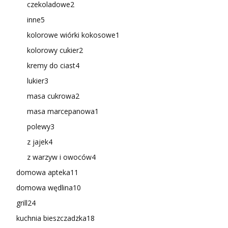
czekoladowe
2
inne
5
kolorowe wiórki kokosowe
1
kolorowy cukier
2
kremy do ciast
4
lukier
3
masa cukrowa
2
masa marcepanowa
1
polewy
3
z jajek
4
z warzyw i owoców
4
domowa apteka
11
domowa wędlina
10
grill
24
kuchnia bieszczadzka
18