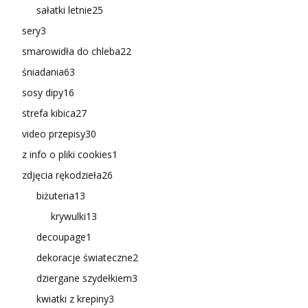
sałatki letnie
25
sery
3
smarowidła do chleba
22
śniadania
63
sosy dipy
16
strefa kibica
27
video przepisy
30
z info o pliki cookies
1
zdjęcia rękodzieła
26
biżuteria
13
krywulki
13
decoupage
1
dekoracje świateczne
2
dziergane szydełkiem
3
kwiatki z krepiny
3