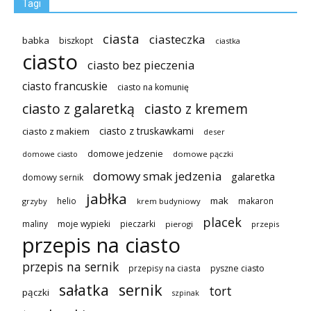
Tagi
ciasta
ciasteczka
babka
biszkopt
ciastka
ciasto
ciasto bez pieczenia
ciasto francuskie
ciasto na komunię
ciasto z galaretką
ciasto z kremem
ciasto z truskawkami
ciasto z makiem
deser
domowe jedzenie
domowe pączki
domowe ciasto
domowy smak jedzenia
galaretka
domowy sernik
jabłka
mak
helio
makaron
grzyby
krem budyniowy
placek
maliny
moje wypieki
pieczarki
pierogi
przepis
przepis na ciasto
przepis na sernik
przepisy na ciasta
pyszne ciasto
sałatka
sernik
tort
pączki
szpinak