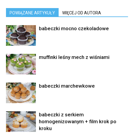
POWIĄZANE ARTYKUŁY
WIĘCEJ OD AUTORA
babeczki mocno czekoladowe
muffinki leśny mech z wiśniami
babeczki marchewkowe
babeczki z serkiem
homogenizowanym + film krok po
kroku