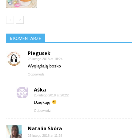
6 KOMENTARZE
Piegusek
25 lutego 2018 at 18:24
Wyglądają bosko
Odpowiedz
Aśka
25 lutego 2018 at 20:22
Dziękuję
Odpowiedz
Natalia Skóra
26 lutego 2018 at 11:28