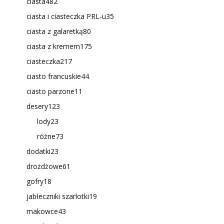
ciasta
482
ciasta i ciasteczka PRL-u
35
ciasta z galaretką
80
ciasta z kremem
175
ciasteczka
217
ciasto francuskie
44
ciasto parzone
11
desery
123
lody
23
różne
73
dodatki
23
drożdżowe
61
gofry
18
jabłeczniki szarlotki
19
makowce
43