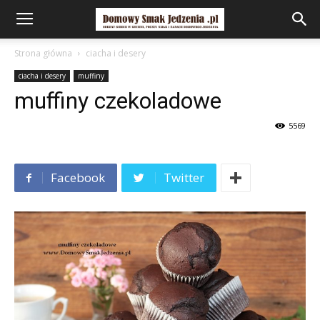
Strona główna
ciacha i desery
ciacha i desery
muffiny
muffiny czekoladowe
5569
Facebook
Twitter