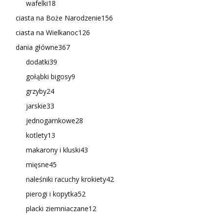
wafelki
18
ciasta na Boże Narodzenie
156
ciasta na Wielkanoc
126
dania główne
367
dodatki
39
gołąbki bigosy
9
grzyby
24
jarskie
33
jednogarnkowe
28
kotlety
13
makarony i kluski
43
mięsne
45
naleśniki racuchy krokiety
42
pierogi i kopytka
52
placki ziemniaczane
12