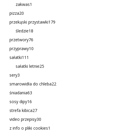
zakwas
1
pizza
20
przekąski przystawki
179
śledzie
18
przetwory
76
przyprawy
10
sałatki
111
sałatki letnie
25
sery
3
smarowidła do chleba
22
śniadania
63
sosy dipy
16
strefa kibica
27
video przepisy
30
z info o pliki cookies
1