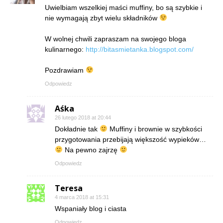
Uwielbiam wszelkiej maści muffiny, bo są szybkie i
nie wymagają zbyt wielu składników
W wolnej chwili zapraszam na swojego bloga
kulinarnego:
http://bitasmietanka.blogspot.com/
Pozdrawiam
Odpowiedz
Aśka
26 lutego 2018 at 20:44
Dokładnie tak
Muffiny i brownie w szybkości
przygotowania przebijają większość wypieków…
Na pewno zajrzę
Odpowiedz
Teresa
4 marca 2018 at 15:31
Wspaniały blog i ciasta
Odpowiedz