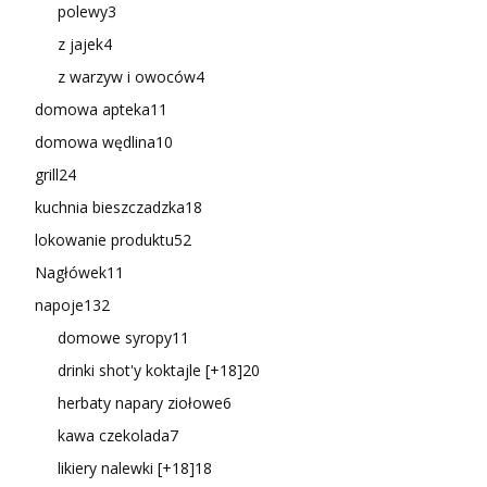
polewy
3
z jajek
4
z warzyw i owoców
4
domowa apteka
11
domowa wędlina
10
grill
24
kuchnia bieszczadzka
18
lokowanie produktu
52
Nagłówek
11
napoje
132
domowe syropy
11
drinki shot'y koktajle [+18]
20
herbaty napary ziołowe
6
kawa czekolada
7
likiery nalewki [+18]
18