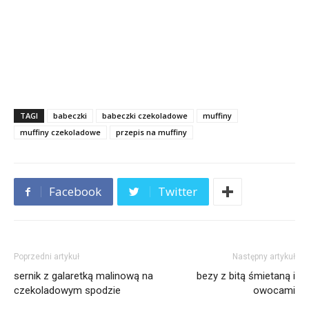
TAGI
babeczki
babeczki czekoladowe
muffiny
muffiny czekoladowe
przepis na muffiny
Facebook
Twitter
Poprzedni artykuł
Następny artykuł
sernik z galaretką malinową na
bezy z bitą śmietaną i
czekoladowym spodzie
owocami