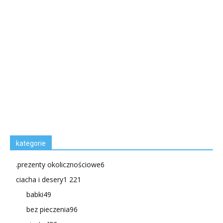
kategorie
.prezenty okolicznościowe
6
ciacha i desery
1 221
babki
49
bez pieczenia
96