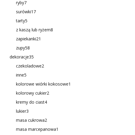
ryby
7
surówki
17
tarty
5
z kaszą lub ryżem
8
zapiekanki
21
zupy
58
dekoracje
35
czekoladowe
2
inne
5
kolorowe wiórki kokosowe
1
kolorowy cukier
2
kremy do ciast
4
lukier
3
masa cukrowa
2
masa marcepanowa
1