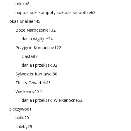
mleko
8
napoje soki kompoty koktajle smoothie
68
okazjonalnie
445
Boże Narodzenie
132
dania wigilijne
24
Przyjęcie Komunijne
122
ciasta
87
dania i przekąski
32
Sylwester Karnawał
80
Tłusty Czwartek
43
Wielkanoc
132
dania i przekąski Wielkanocne
52
pieczywo
61
bułki
29
chleby
29