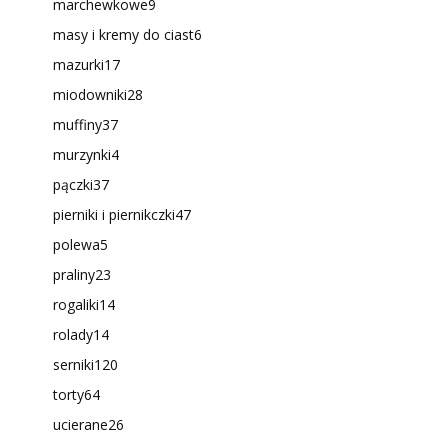
marchewkowe
9
masy i kremy do ciast
6
mazurki
17
miodowniki
28
muffiny
37
murzynki
4
pączki
37
pierniki i piernikczki
47
polewa
5
praliny
23
rogaliki
14
rolady
14
serniki
120
torty
64
ucierane
26