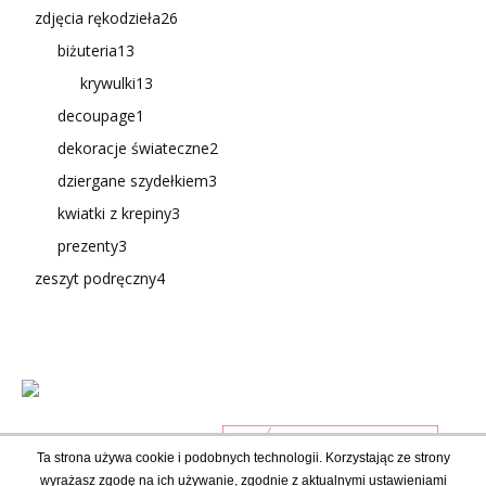
zdjęcia rękodzieła
26
biżuteria
13
krywulki
13
decoupage
1
dekoracje świateczne
2
dziergane szydełkiem
3
kwiatki z krepiny
3
prezenty
3
zeszyt podręczny
4
Ta strona używa cookie i podobnych technologii. Korzystając ze strony
wyrażasz zgodę na ich używanie, zgodnie z aktualnymi ustawieniami