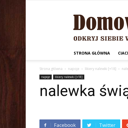
STRONA GŁÓWNA
CIAC
Strona główna
napoje
likiery nalewki [+18]
nal
napoje
likiery nalewki [+18]
nalewka świ
Facebook
Twitter