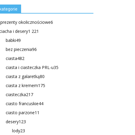
kategorie
.prezenty okolicznościowe
6
ciacha i desery
1 221
babki
49
bez pieczenia
96
ciasta
482
ciasta i ciasteczka PRL-u
35
ciasta z galaretką
80
ciasta z kremem
175
ciasteczka
217
ciasto francuskie
44
ciasto parzone
11
desery
123
lody
23