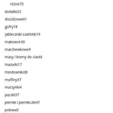
różne
73
dodatki
23
drożdżowe
61
gofry
18
jabłeczniki szarlotki
19
makowce
43
marchewkowe
9
masy i kremy do ciast
6
mazurki
17
miodowniki
28
muffiny
37
murzynki
4
pączki
37
pierniki i piernikczki
47
polewa
5