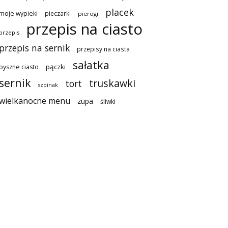
placek
moje wypieki
pieczarki
pierogi
przepis na ciasto
przepis
przepis na sernik
przepisy na ciasta
sałatka
pączki
pyszne ciasto
sernik
truskawki
tort
szpinak
wielkanocne menu
zupa
śliwki