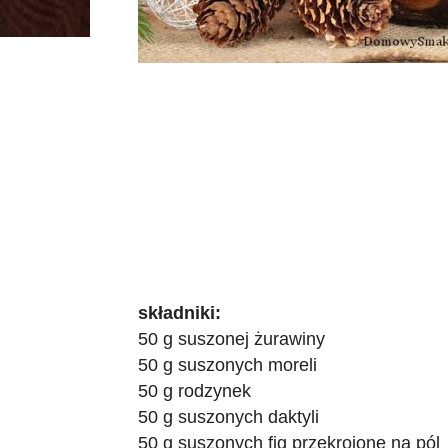
składniki:
50 g suszonej żurawiny
50 g suszonych moreli
50 g rodzynek
50 g suszonych daktyli
50 g suszonych fig przekrojone na pól