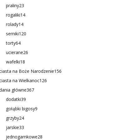
praliny
23
rogaliki
14
rolady
14
serniki
120
torty
64
ucierane
26
wafelki
18
ciasta na Boże Narodzenie
156
ciasta na Wielkanoc
126
dania główne
367
dodatki
39
gołąbki bigosy
9
grzyby
24
jarskie
33
jednogarnkowe
28