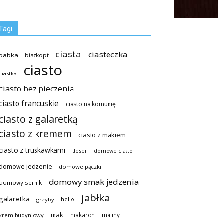
Tagi
ciasta
ciasteczka
babka
biszkopt
ciasto
ciastka
ciasto bez pieczenia
ciasto francuskie
ciasto na komunię
ciasto z galaretką
ciasto z kremem
ciasto z makiem
ciasto z truskawkami
deser
domowe ciasto
domowe jedzenie
domowe pączki
domowy smak jedzenia
domowy sernik
jabłka
galaretka
helio
grzyby
mak
makaron
maliny
krem budyniowy