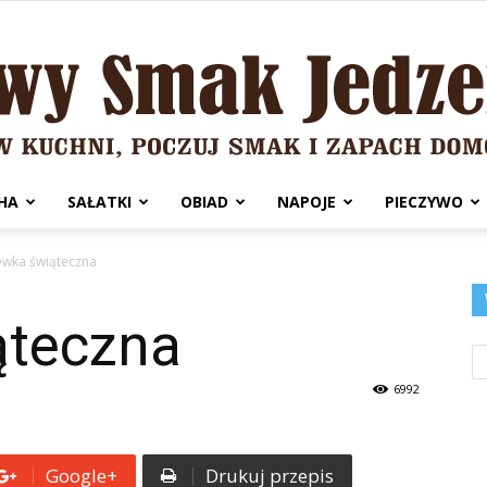
HA
SAŁATKI
OBIAD
NAPOJE
PIECZYWO
Domowy
ewka świąteczna
ąteczna
Smak
6992
Google+
Drukuj przepis