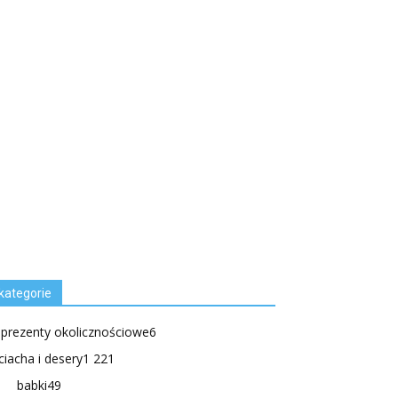
kategorie
.prezenty okolicznościowe
6
ciacha i desery
1 221
babki
49