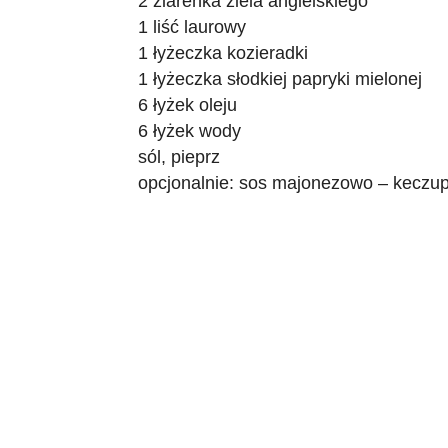
2 ziarenka ziela angielskiego
1 liść laurowy
1 łyżeczka kozieradki
1 łyżeczka słodkiej papryki mielonej
6 łyżek oleju
6 łyżek wody
sól, pieprz
opcjonalnie: sos majonezowo – keczu