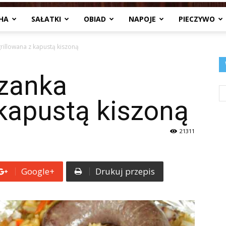
HA
SAŁATKI
OBIAD
NAPOJE
PIECZYWO
Jedzenia
illowana z kapustą kiszoną
zanka
.pl
 kapustą kiszoną
21311
Google+
Drukuj przepis