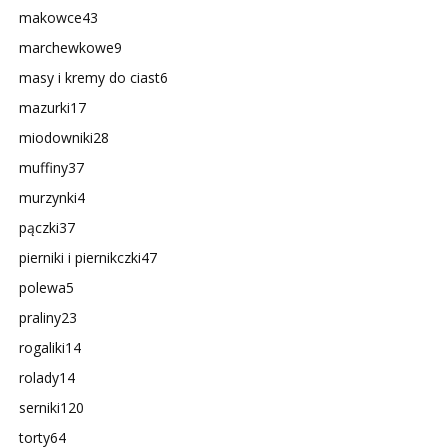
makowce
43
marchewkowe
9
masy i kremy do ciast
6
mazurki
17
miodowniki
28
muffiny
37
murzynki
4
pączki
37
pierniki i piernikczki
47
polewa
5
praliny
23
rogaliki
14
rolady
14
serniki
120
torty
64