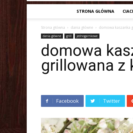
STRONA GŁÓWNA
CIAC
Strona główna
dania główne
domowa kaszanka gr
dania główne
grill
jednogarnkowe
domowa kas
grillowana z
Facebook
Twitter