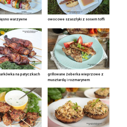
mięsno warzywne
owocowe szaszłyki z sosem toffi
karkówka na patyczkach
grillowane żeberka wieprzowe z
musztardą i rozmarynem