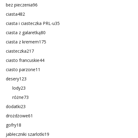
bez pieczenia
96
ciasta
482
ciasta i ciasteczka PRL-u
35
ciasta z galaretką
80
ciasta z kremem
175
ciasteczka
217
ciasto francuskie
44
ciasto parzone
11
desery
123
lody
23
różne
73
dodatki
23
drożdżowe
61
gofry
18
jabłeczniki szarlotki
19