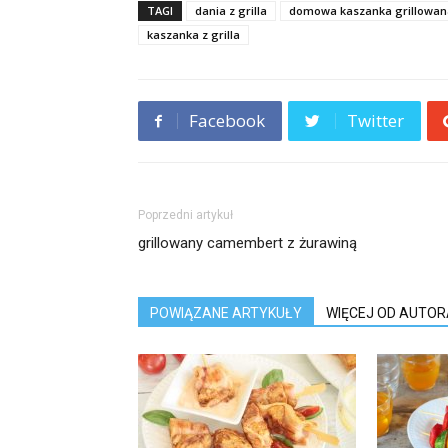
TAGI
dania z grilla
domowa kaszanka grillowana
kaszanka z grilla
Facebook
Twitter
Poprzedni artykuł
grillowany camembert z żurawiną
POWIĄZANE ARTYKUŁY
WIĘCEJ OD AUTOR