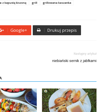
 z kapustą kiszoną
grill
grillowana kaszanka
Google+
Drukuj przepis
Następny artykuł
niebiański sernik z jabłkami
A