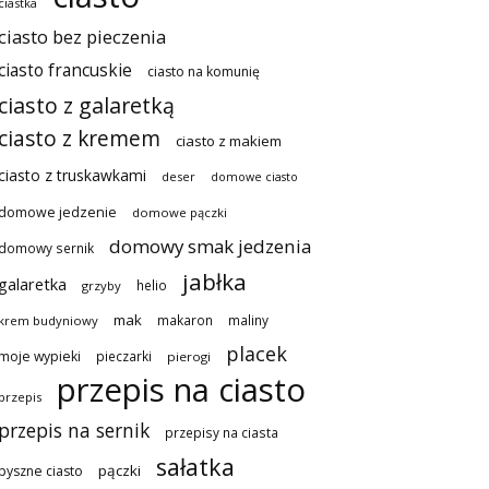
ciastka
ciasto bez pieczenia
ciasto francuskie
ciasto na komunię
ciasto z galaretką
ciasto z kremem
ciasto z makiem
ciasto z truskawkami
deser
domowe ciasto
domowe jedzenie
domowe pączki
domowy smak jedzenia
domowy sernik
jabłka
galaretka
helio
grzyby
mak
makaron
maliny
krem budyniowy
placek
moje wypieki
pieczarki
pierogi
przepis na ciasto
przepis
przepis na sernik
przepisy na ciasta
sałatka
pączki
pyszne ciasto