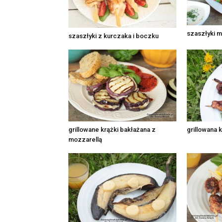
szaszłyki 
szaszłyki z kurczaka i boczku
grillowane krążki bakłażana z
grillowana 
mozzarellą