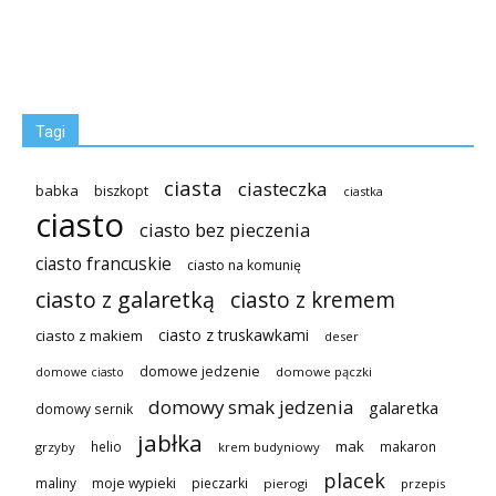
Tagi
ciasta
ciasteczka
babka
biszkopt
ciastka
ciasto
ciasto bez pieczenia
ciasto francuskie
ciasto na komunię
ciasto z galaretką
ciasto z kremem
ciasto z truskawkami
ciasto z makiem
deser
domowe jedzenie
domowe pączki
domowe ciasto
domowy smak jedzenia
galaretka
domowy sernik
jabłka
mak
helio
makaron
grzyby
krem budyniowy
placek
maliny
moje wypieki
pieczarki
pierogi
przepis