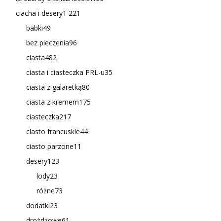
ciacha i desery
1 221
babki
49
bez pieczenia
96
ciasta
482
ciasta i ciasteczka PRL-u
35
ciasta z galaretką
80
ciasta z kremem
175
ciasteczka
217
ciasto francuskie
44
ciasto parzone
11
desery
123
lody
23
różne
73
dodatki
23
drożdżowe
61