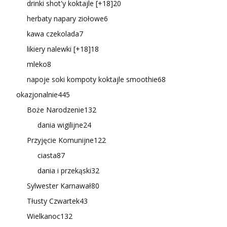
drinki shot'y koktajle [+18]
20
herbaty napary ziołowe
6
kawa czekolada
7
likiery nalewki [+18]
18
mleko
8
napoje soki kompoty koktajle smoothie
68
okazjonalnie
445
Boże Narodzenie
132
dania wigilijne
24
Przyjęcie Komunijne
122
ciasta
87
dania i przekąski
32
Sylwester Karnawał
80
Tłusty Czwartek
43
Wielkanoc
132