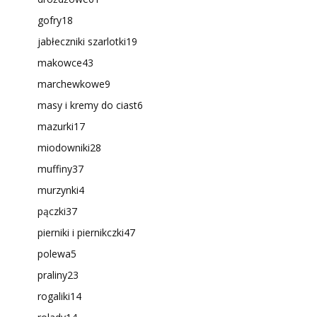
gofry
18
jabłeczniki szarlotki
19
makowce
43
marchewkowe
9
masy i kremy do ciast
6
mazurki
17
miodowniki
28
muffiny
37
murzynki
4
pączki
37
pierniki i piernikczki
47
polewa
5
praliny
23
rogaliki
14