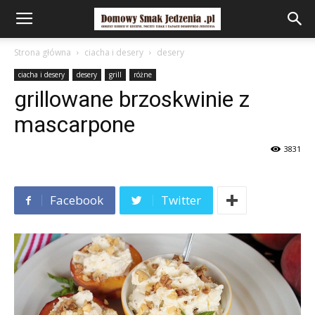
Strona główna
ciacha i desery
desery
ciacha i desery
desery
grill
różne
grillowane brzoskwinie z
mascarpone
3831
Facebook
Twitter