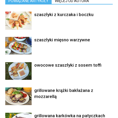
POWIĄZANE ARTYKUŁY
WIĘCEJ OD AUTORA
szaszłyki z kurczaka i boczku
szaszłyki mięsno warzywne
owocowe szaszłyki z sosem toffi
grillowane krążki bakłażana z
mozzarellą
grillowana karkówka na patyczkach