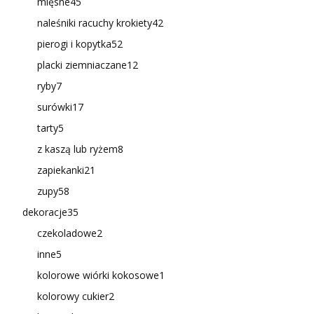
mięsne
45
naleśniki racuchy krokiety
42
pierogi i kopytka
52
placki ziemniaczane
12
ryby
7
surówki
17
tarty
5
z kaszą lub ryżem
8
zapiekanki
21
zupy
58
dekoracje
35
czekoladowe
2
inne
5
kolorowe wiórki kokosowe
1
kolorowy cukier
2