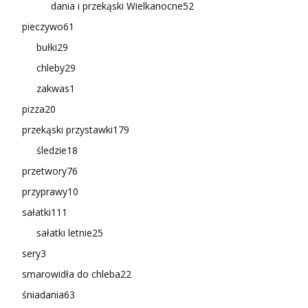
dania i przekąski Wielkanocne
52
pieczywo
61
bułki
29
chleby
29
zakwas
1
pizza
20
przekąski przystawki
179
śledzie
18
przetwory
76
przyprawy
10
sałatki
111
sałatki letnie
25
sery
3
smarowidła do chleba
22
śniadania
63