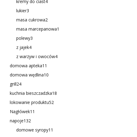
kremy do ciast
4
lukier
3
masa cukrowa
2
masa marcepanowa
1
polewy
3
z jajek
4
z warzyw i owoców
4
domowa apteka
11
domowa wędlina
10
grill
24
kuchnia bieszczadzka
18
lokowanie produktu
52
Nagłówek
11
napoje
132
domowe syropy
11