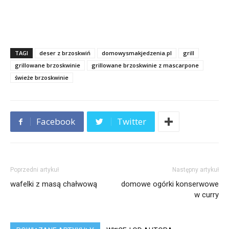
TAGI
deser z brzoskwiń
domowysmakjedzenia.pl
grill
grillowane brzoskwinie
grillowane brzoskwinie z mascarpone
świeże brzoskwinie
Facebook
Twitter
Poprzedni artykuł
Następny artykuł
wafelki z masą chałwową
domowe ogórki konserwowe
w curry