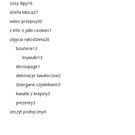
sosy dipy
16
strefa kibica
27
video przepisy
30
z info o pliki cookies
1
zdjęcia rękodzieła
26
biżuteria
13
krywulki
13
decoupage
1
dekoracje świateczne
2
dziergane szydełkiem
3
kwiatki z krepiny
3
prezenty
3
zeszyt podręczny
4