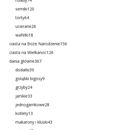
rolady
14
serniki
120
torty
64
ucierane
26
wafelki
18
ciasta na Boże Narodzenie
156
ciasta na Wielkanoc
126
dania główne
367
dodatki
39
gołąbki bigosy
9
grzyby
24
jarskie
33
jednogarnkowe
28
kotlety
13
makarony i kluski
43