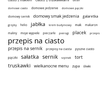
deser
domowe jedzenie
domowe pączki
domowe ciasto
domowy smak jedzenia
galaretka
domowy sernik
jabłka
mak
helio
makaron
grzyby
krem budyniowy
placek
maliny
moje wypieki
pieczarki
pierogi
przepis
przepis na ciasto
przepis na sernik
przepisy na ciasta
pyszne ciasto
sałatka
sernik
tort
pączki
szpinak
truskawki
wielkanocne menu
zupa
śliwki