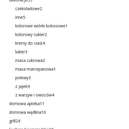
czekoladowe
2
inne
5
kolorowe wiórki kokosowe
1
kolorowy cukier
2
kremy do ciast
4
lukier
3
masa cukrowa
2
masa marcepanowa
1
polewy
3
z jajek
4
z warzyw i owoców
4
domowa apteka
11
domowa wędlina
10
grill
24