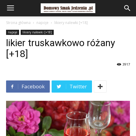
Strona główna
napoje
likiery nalewki [+18]
napoje
likiery nalewki [+18]
likier truskawkowo różany
[+18]
3917
Facebook
Twitter