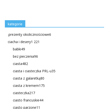
kategorie
.prezenty okolicznościowe
6
ciacha i desery
1 221
babki
49
bez pieczenia
96
ciasta
482
ciasta i ciasteczka PRL-u
35
ciasta z galaretką
80
ciasta z kremem
175
ciasteczka
217
ciasto francuskie
44
ciasto parzone
11