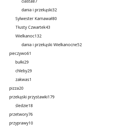
ciasta
87
dania i przekąski
32
Sylwester Karnawał
80
Tłusty Czwartek
43
Wielkanoc
132
dania i przekąski Wielkanocne
52
pieczywo
61
bułki
29
chleby
29
zakwas
1
pizza
20
przekąski przystawki
179
śledzie
18
przetwory
76
przyprawy
10