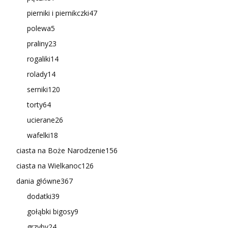
pierniki i piernikczki
47
polewa
5
praliny
23
rogaliki
14
rolady
14
serniki
120
torty
64
ucierane
26
wafelki
18
ciasta na Boże Narodzenie
156
ciasta na Wielkanoc
126
dania główne
367
dodatki
39
gołąbki bigosy
9
grzyby
24