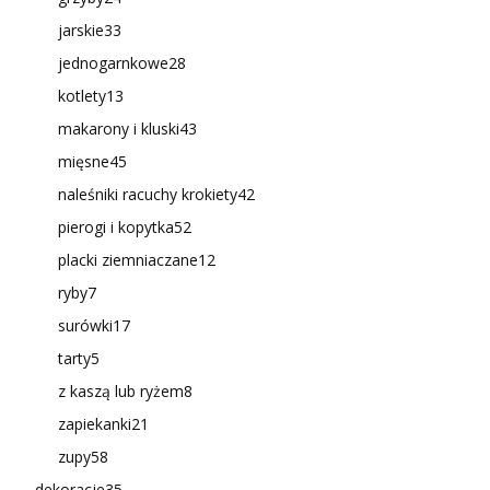
jarskie
33
jednogarnkowe
28
kotlety
13
makarony i kluski
43
mięsne
45
naleśniki racuchy krokiety
42
pierogi i kopytka
52
placki ziemniaczane
12
ryby
7
surówki
17
tarty
5
z kaszą lub ryżem
8
zapiekanki
21
zupy
58
dekoracje
35