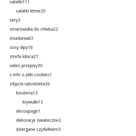
sałatki
111
sałatki letnie
25
sery
3
smarowidła do chleba
22
śniadania
63
sosy dipy
16
strefa kibica
27
video przepisy
30
z info o pliki cookies
1
zdjęcia rękodzieła
26
biżuteria
13
krywulki
13
decoupage
1
dekoracje świateczne
2
dziergane szydełkiem
3