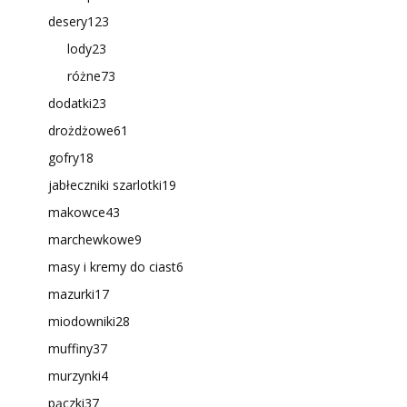
desery
123
lody
23
różne
73
dodatki
23
drożdżowe
61
gofry
18
jabłeczniki szarlotki
19
makowce
43
marchewkowe
9
masy i kremy do ciast
6
mazurki
17
miodowniki
28
muffiny
37
murzynki
4
pączki
37