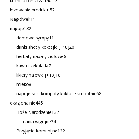
kuchnia bieszczadzka
18
lokowanie produktu
52
Nagłówek
11
napoje
132
domowe syropy
11
drinki shot'y koktajle [+18]
20
herbaty napary ziołowe
6
kawa czekolada
7
likiery nalewki [+18]
18
mleko
8
napoje soki kompoty koktajle smoothie
68
okazjonalnie
445
Boże Narodzenie
132
dania wigilijne
24
Przyjęcie Komunijne
122