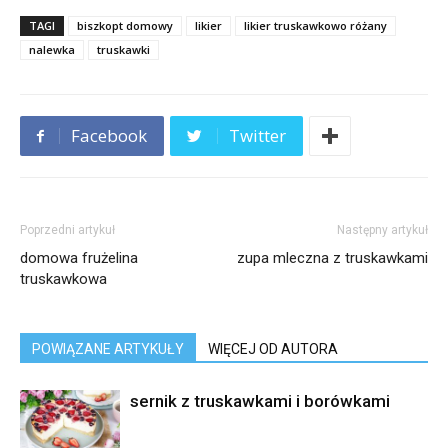
TAGI
biszkopt domowy
likier
likier truskawkowo różany
nalewka
truskawki
Facebook
Twitter
Poprzedni artykuł
Następny artykuł
domowa frużelina
zupa mleczna z truskawkami
truskawkowa
POWIĄZANE ARTYKUŁY
WIĘCEJ OD AUTORA
sernik z truskawkami i borówkami