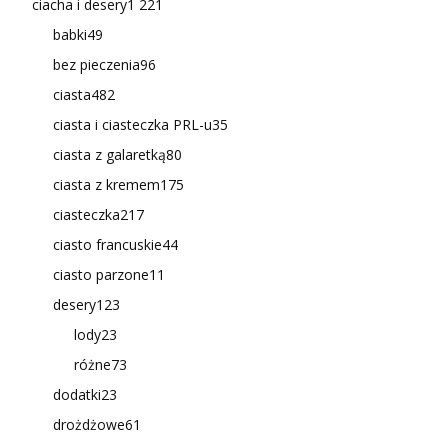
ciacha i desery
1 221
babki
49
bez pieczenia
96
ciasta
482
ciasta i ciasteczka PRL-u
35
ciasta z galaretką
80
ciasta z kremem
175
ciasteczka
217
ciasto francuskie
44
ciasto parzone
11
desery
123
lody
23
różne
73
dodatki
23
drożdżowe
61