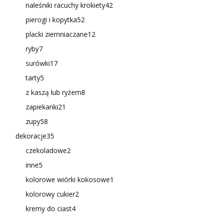
naleśniki racuchy krokiety
42
pierogi i kopytka
52
placki ziemniaczane
12
ryby
7
surówki
17
tarty
5
z kaszą lub ryżem
8
zapiekanki
21
zupy
58
dekoracje
35
czekoladowe
2
inne
5
kolorowe wiórki kokosowe
1
kolorowy cukier
2
kremy do ciast
4