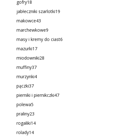
gofry
18
jabłeczniki szarlotki
19
makowce
43
marchewkowe
9
masy i kremy do ciast
6
mazurki
17
miodowniki
28
muffiny
37
murzynki
4
pączki
37
pierniki i piernikczki
47
polewa
5
praliny
23
rogaliki
14
rolady
14