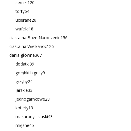
serniki
120
torty
64
ucierane
26
wafelki
18
ciasta na Boże Narodzenie
156
ciasta na Wielkanoc
126
dania główne
367
dodatki
39
gołąbki bigosy
9
grzyby
24
jarskie
33
jednogarnkowe
28
kotlety
13
makarony i kluski
43
mięsne
45