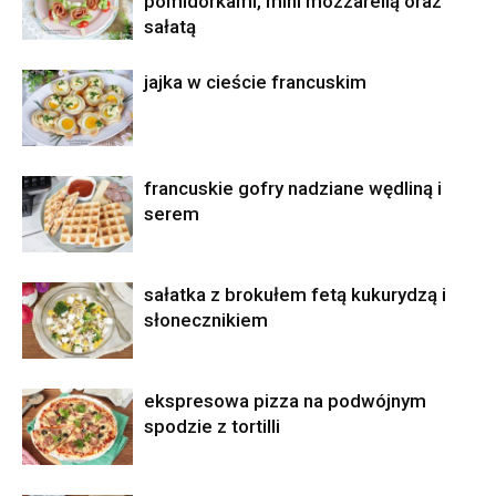
pomidorkami, mini mozzarellą oraz
sałatą
jajka w cieście francuskim
francuskie gofry nadziane wędliną i
serem
sałatka z brokułem fetą kukurydzą i
słonecznikiem
ekspresowa pizza na podwójnym
spodzie z tortilli