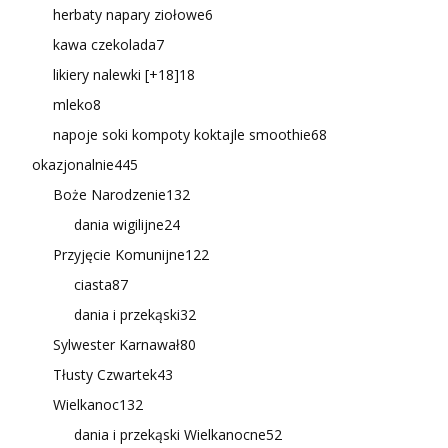
herbaty napary ziołowe
6
kawa czekolada
7
likiery nalewki [+18]
18
mleko
8
napoje soki kompoty koktajle smoothie
68
okazjonalnie
445
Boże Narodzenie
132
dania wigilijne
24
Przyjęcie Komunijne
122
ciasta
87
dania i przekąski
32
Sylwester Karnawał
80
Tłusty Czwartek
43
Wielkanoc
132
dania i przekąski Wielkanocne
52