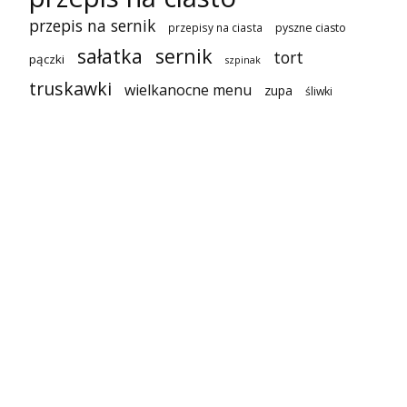
przepis na sernik
przepisy na ciasta
pyszne ciasto
sałatka
sernik
tort
pączki
szpinak
truskawki
wielkanocne menu
zupa
śliwki