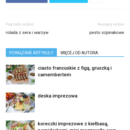
Poprzedni artykuł
Następny artykuł
rolada z sera i warzyw
pesto szpinakowe
POWIĄZANE ARTYKUŁY
WIĘCEJ OD AUTORA
ciasto francuskie z figą, gruszką i
camembertem
deska imprezowa
koreczki imprezowe z kiełbasą,