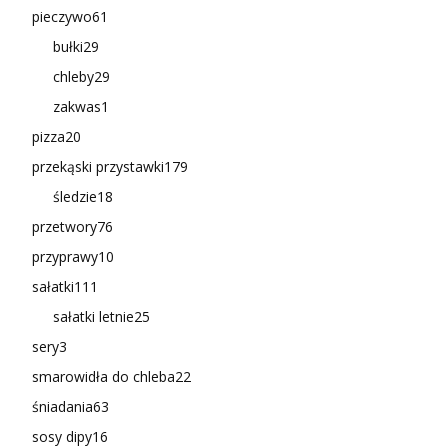
pieczywo
61
bułki
29
chleby
29
zakwas
1
pizza
20
przekąski przystawki
179
śledzie
18
przetwory
76
przyprawy
10
sałatki
111
sałatki letnie
25
sery
3
smarowidła do chleba
22
śniadania
63
sosy dipy
16