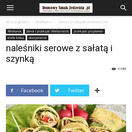
Strona główna
Wielkanoc
dania i przekąski Wielkanocne
Wielkanoc
dania i przekąski Wielkanocne
przekąski przystawki
strefa kibica
okazjonalnie
naleśniki serowe z sałatą i
szynką
11199
Facebook
Twitter