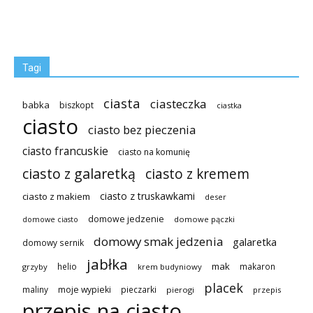
Tagi
ciasta
ciasteczka
babka
biszkopt
ciastka
ciasto
ciasto bez pieczenia
ciasto francuskie
ciasto na komunię
ciasto z galaretką
ciasto z kremem
ciasto z truskawkami
ciasto z makiem
deser
domowe jedzenie
domowe pączki
domowe ciasto
domowy smak jedzenia
galaretka
domowy sernik
jabłka
mak
helio
makaron
grzyby
krem budyniowy
placek
maliny
moje wypieki
pieczarki
pierogi
przepis
przepis na ciasto