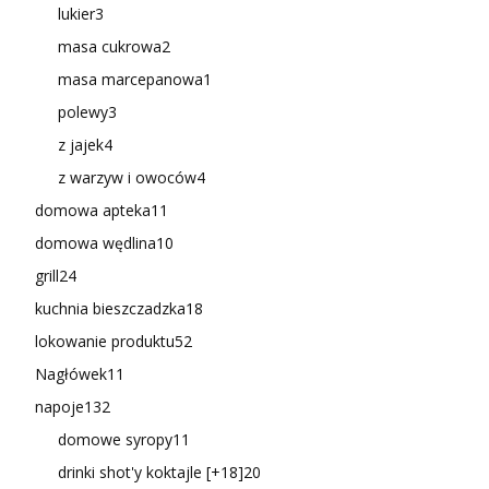
lukier
3
masa cukrowa
2
masa marcepanowa
1
polewy
3
z jajek
4
z warzyw i owoców
4
domowa apteka
11
domowa wędlina
10
grill
24
kuchnia bieszczadzka
18
lokowanie produktu
52
Nagłówek
11
napoje
132
domowe syropy
11
drinki shot'y koktajle [+18]
20