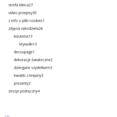
strefa kibica
27
video przepisy
30
z info o pliki cookies
1
zdjęcia rękodzieła
26
biżuteria
13
krywulki
13
decoupage
1
dekoracje świateczne
2
dziergane szydełkiem
3
kwiatki z krepiny
3
prezenty
3
zeszyt podręczny
4