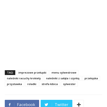
TAGI
imprezowe przekąski
menu sylwestrowe
naleśniki racuchy krokiety
naleśniki z sałąta i szynką
przekąska
przystawka
roladki
strefa kibica
sylwester
Facebook
Twitter