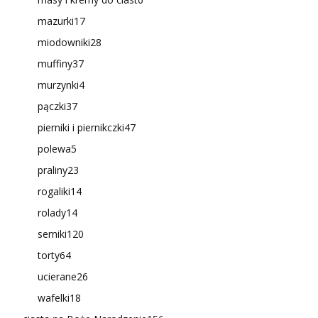
mazurki
17
miodowniki
28
muffiny
37
murzynki
4
pączki
37
pierniki i piernikczki
47
polewa
5
praliny
23
rogaliki
14
rolady
14
serniki
120
torty
64
ucierane
26
wafelki
18