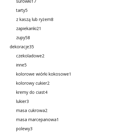
surówki
17
tarty
5
z kaszą lub ryżem
8
zapiekanki
21
zupy
58
dekoracje
35
czekoladowe
2
inne
5
kolorowe wiórki kokosowe
1
kolorowy cukier
2
kremy do ciast
4
lukier
3
masa cukrowa
2
masa marcepanowa
1
polewy
3