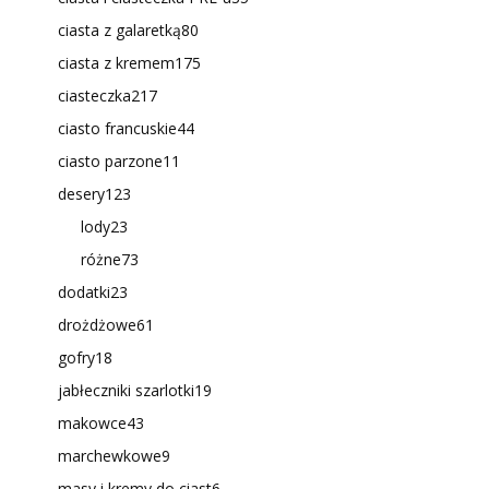
ciasta z galaretką
80
ciasta z kremem
175
ciasteczka
217
ciasto francuskie
44
ciasto parzone
11
desery
123
lody
23
różne
73
dodatki
23
drożdżowe
61
gofry
18
jabłeczniki szarlotki
19
makowce
43
marchewkowe
9
masy i kremy do ciast
6