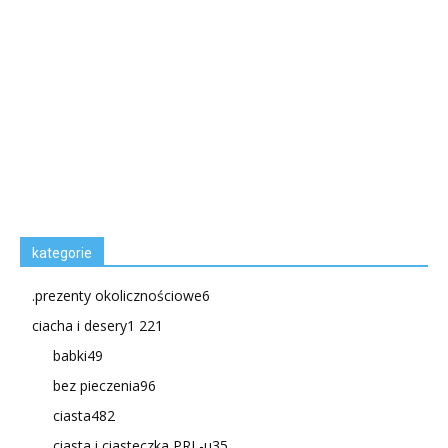
kategorie
.prezenty okolicznościowe
6
ciacha i desery
1 221
babki
49
bez pieczenia
96
ciasta
482
ciasta i ciasteczka PRL-u
35