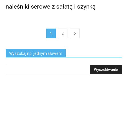
naleśniki serowe z sałatą i szynką
1
2
Wyszukaj np. jednym słowem