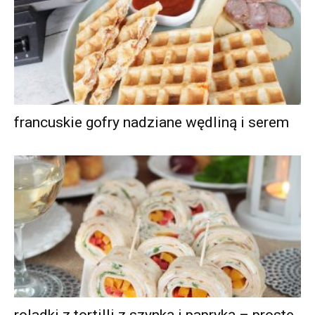
francuskie gofry nadziane wędliną i serem
roladki z tortilli z szynką i papryką – proste