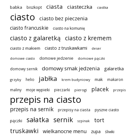
ciasta
ciasteczka
babka
biszkopt
ciastka
ciasto
ciasto bez pieczenia
ciasto francuskie
ciasto na komunię
ciasto z galaretką
ciasto z kremem
ciasto z truskawkami
ciasto z makiem
deser
domowe jedzenie
domowe pączki
domowe ciasto
domowy smak jedzenia
galaretka
domowy sernik
jabłka
mak
helio
makaron
grzyby
krem budyniowy
placek
maliny
moje wypieki
pieczarki
pierogi
przepis
przepis na ciasto
przepis na sernik
przepisy na ciasta
pyszne ciasto
sałatka
sernik
tort
pączki
szpinak
truskawki
wielkanocne menu
zupa
śliwki