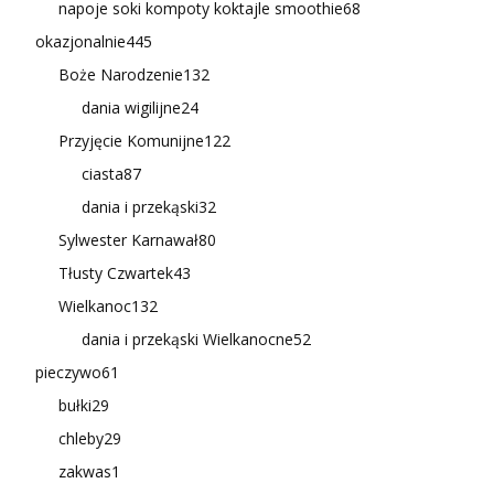
napoje soki kompoty koktajle smoothie
68
okazjonalnie
445
Boże Narodzenie
132
dania wigilijne
24
Przyjęcie Komunijne
122
ciasta
87
dania i przekąski
32
Sylwester Karnawał
80
Tłusty Czwartek
43
Wielkanoc
132
dania i przekąski Wielkanocne
52
pieczywo
61
bułki
29
chleby
29
zakwas
1