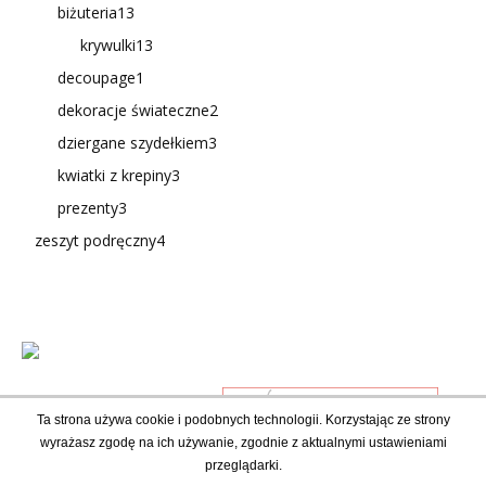
biżuteria
13
krywulki
13
decoupage
1
dekoracje świateczne
2
dziergane szydełkiem
3
kwiatki z krepiny
3
prezenty
3
zeszyt podręczny
4
Ta strona używa cookie i podobnych technologii. Korzystając ze strony
wyrażasz zgodę na ich używanie, zgodnie z aktualnymi ustawieniami
przeglądarki.