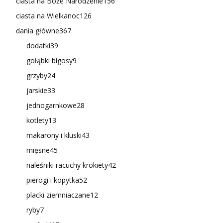
ciasta na Boże Narodzenie
156
ciasta na Wielkanoc
126
dania główne
367
dodatki
39
gołąbki bigosy
9
grzyby
24
jarskie
33
jednogarnkowe
28
kotlety
13
makarony i kluski
43
mięsne
45
naleśniki racuchy krokiety
42
pierogi i kopytka
52
placki ziemniaczane
12
ryby
7