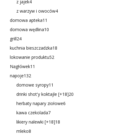
z jajek
4
z warzyw i owoców
4
domowa apteka
11
domowa wędlina
10
grill
24
kuchnia bieszczadzka
18
lokowanie produktu
52
Nagłówek
11
napoje
132
domowe syropy
11
drinki shot'y koktajle [+18]
20
herbaty napary ziołowe
6
kawa czekolada
7
likiery nalewki [+18]
18
mleko
8