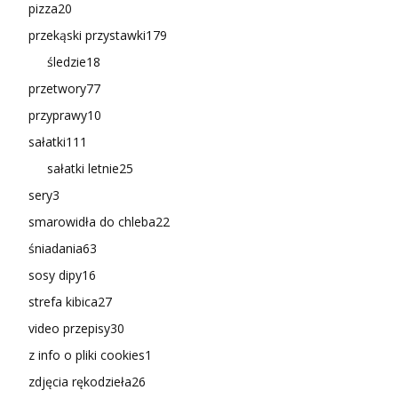
pizza
20
przekąski przystawki
179
śledzie
18
przetwory
77
przyprawy
10
sałatki
111
sałatki letnie
25
sery
3
smarowidła do chleba
22
śniadania
63
sosy dipy
16
strefa kibica
27
video przepisy
30
z info o pliki cookies
1
zdjęcia rękodzieła
26