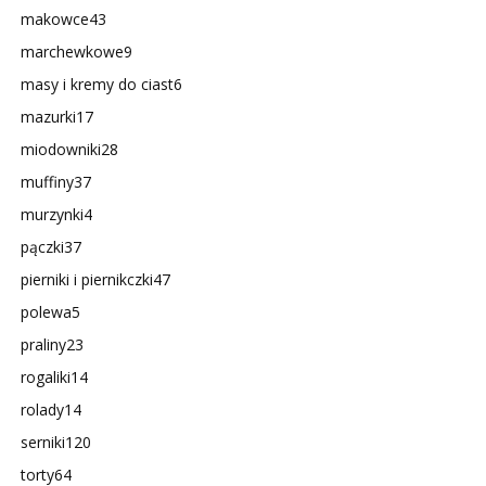
makowce
43
marchewkowe
9
masy i kremy do ciast
6
mazurki
17
miodowniki
28
muffiny
37
murzynki
4
pączki
37
pierniki i piernikczki
47
polewa
5
praliny
23
rogaliki
14
rolady
14
serniki
120
torty
64