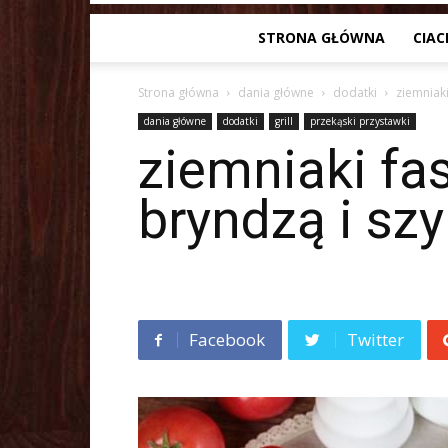
STRONA GŁÓWNA
CIAC
Strona główna
dania główne
dodatki
ziemniak
dania główne
dodatki
grill
przekąski przystawki
ziemniaki f
bryndzą i sz
Facebook
Twitter