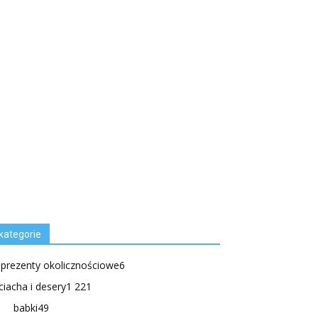
kategorie
.prezenty okolicznościowe
6
ciacha i desery
1 221
babki
49