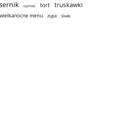
sernik
truskawki
tort
szpinak
wielkanocne menu
zupa
śliwki