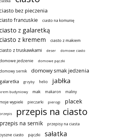
ciastka
ciasto bez pieczenia
ciasto francuskie
ciasto na komunię
ciasto z galaretką
ciasto z kremem
ciasto z makiem
ciasto z truskawkami
deser
domowe ciasto
domowe jedzenie
domowe pączki
domowy smak jedzenia
domowy sernik
jabłka
galaretka
helio
grzyby
mak
makaron
maliny
krem budyniowy
placek
moje wypieki
pieczarki
pierogi
przepis na ciasto
przepis
przepis na sernik
przepisy na ciasta
sałatka
pączki
pyszne ciasto