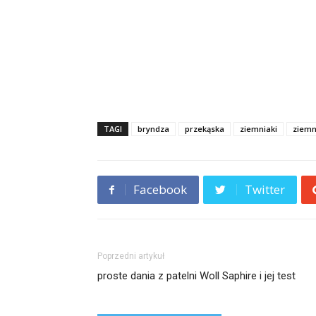
TAGI
bryndza
przekąska
ziemniaki
ziemn
Facebook
Twitter
Poprzedni artykuł
proste dania z patelni Woll Saphire i jej test