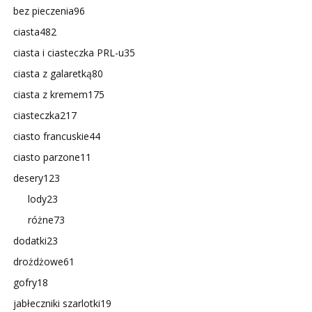
bez pieczenia
96
ciasta
482
ciasta i ciasteczka PRL-u
35
ciasta z galaretką
80
ciasta z kremem
175
ciasteczka
217
ciasto francuskie
44
ciasto parzone
11
desery
123
lody
23
różne
73
dodatki
23
drożdżowe
61
gofry
18
jabłeczniki szarlotki
19