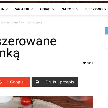
HA
SAŁATKI
OBIAD
NAPOJE
PIECZYWO
Jedzenia
i faszerowane bryndzą i szynką
aszerowane
.pl
ynką
6549
Google+
Drukuj przepis