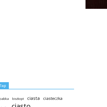
Tagi
ciasta
ciasteczka
babka
biszkopt
ciasto