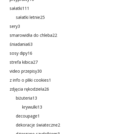
sałatki
111
sałatki letnie
25
sery
3
smarowidła do chleba
22
śniadania
63
sosy dipy
16
strefa kibica
27
video przepisy
30
z info o pliki cookies
1
zdjęcia rękodzieła
26
biżuteria
13
krywulki
13
decoupage
1
dekoracje świateczne
2
dziergane szydełkiem
3