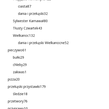
ciasta
87
dania i przekąski
32
Sylwester Karnawał
80
Tłusty Czwartek
43
Wielkanoc
132
dania i przekąski Wielkanocne
52
pieczywo
61
bułki
29
chleby
29
zakwas
1
pizza
20
przekąski przystawki
179
śledzie
18
przetwory
76
przyprawy
10