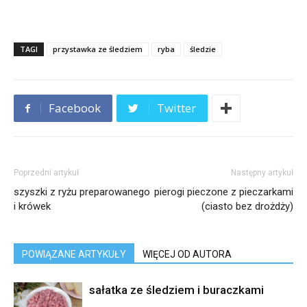
TAGI
przystawka ze śledziem
ryba
śledzie
Facebook
Twitter
Poprzedni artykuł
Następny artykuł
szyszki z ryżu preparowanego
pierogi pieczone z pieczarkami
i krówek
(ciasto bez drożdży)
POWIĄZANE ARTYKUŁY
WIĘCEJ OD AUTORA
sałatka ze śledziem i buraczkami