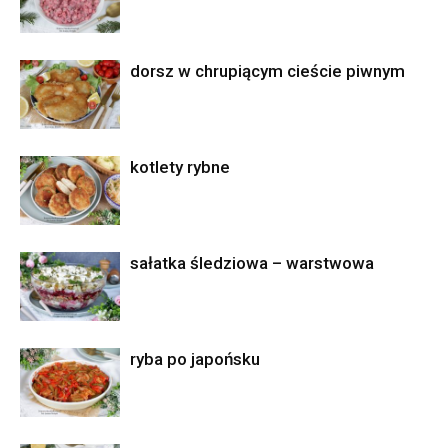
dorsz w chrupiącym cieście piwnym
kotlety rybne
sałatka śledziowa – warstwowa
ryba po japońsku