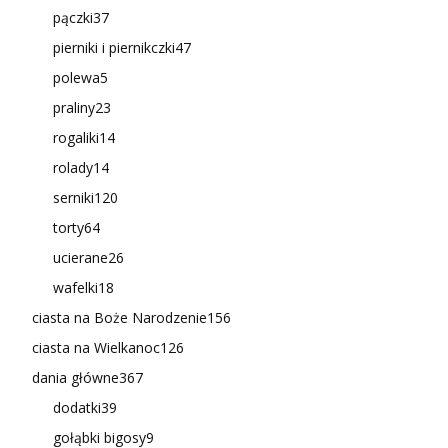
pączki
37
pierniki i piernikczki
47
polewa
5
praliny
23
rogaliki
14
rolady
14
serniki
120
torty
64
ucierane
26
wafelki
18
ciasta na Boże Narodzenie
156
ciasta na Wielkanoc
126
dania główne
367
dodatki
39
gołąbki bigosy
9