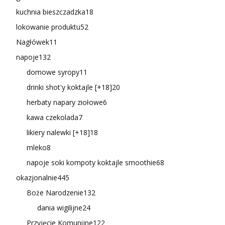
kuchnia bieszczadzka
18
lokowanie produktu
52
Nagłówek
11
napoje
132
domowe syropy
11
drinki shot'y koktajle [+18]
20
herbaty napary ziołowe
6
kawa czekolada
7
likiery nalewki [+18]
18
mleko
8
napoje soki kompoty koktajle smoothie
68
okazjonalnie
445
Boże Narodzenie
132
dania wigilijne
24
Przyjęcie Komunijne
122