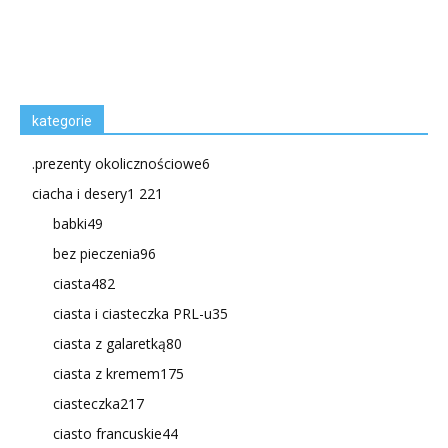
kategorie
.prezenty okolicznościowe
6
ciacha i desery
1 221
babki
49
bez pieczenia
96
ciasta
482
ciasta i ciasteczka PRL-u
35
ciasta z galaretką
80
ciasta z kremem
175
ciasteczka
217
ciasto francuskie
44