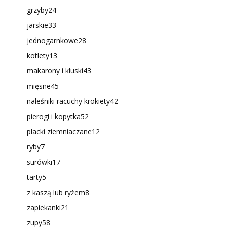
grzyby
24
jarskie
33
jednogarnkowe
28
kotlety
13
makarony i kluski
43
mięsne
45
naleśniki racuchy krokiety
42
pierogi i kopytka
52
placki ziemniaczane
12
ryby
7
surówki
17
tarty
5
z kaszą lub ryżem
8
zapiekanki
21
zupy
58