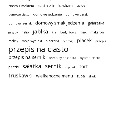
ciasto z truskawkami
ciasto z makiem
deser
domowe jedzenie
domowe pączki
domowe ciasto
domowy smak jedzenia
galaretka
domowy sernik
jabłka
mak
helio
makaron
grzyby
krem budyniowy
placek
maliny
moje wypieki
pieczarki
pierogi
przepis
przepis na ciasto
przepis na sernik
przepisy na ciasta
pyszne ciasto
sałatka
sernik
tort
pączki
szpinak
truskawki
wielkanocne menu
zupa
śliwki