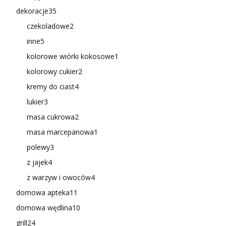
dekoracje
35
czekoladowe
2
inne
5
kolorowe wiórki kokosowe
1
kolorowy cukier
2
kremy do ciast
4
lukier
3
masa cukrowa
2
masa marcepanowa
1
polewy
3
z jajek
4
z warzyw i owoców
4
domowa apteka
11
domowa wędlina
10
grill
24