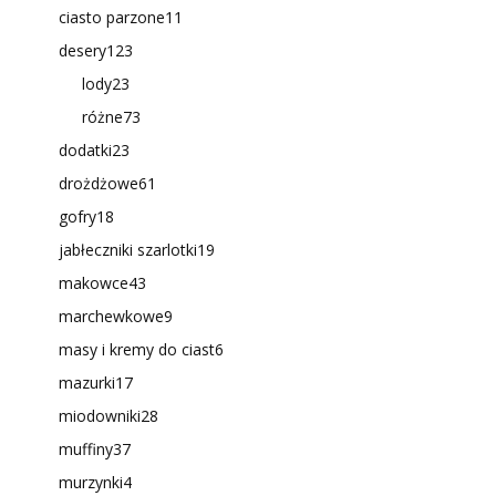
ciasto parzone
11
desery
123
lody
23
różne
73
dodatki
23
drożdżowe
61
gofry
18
jabłeczniki szarlotki
19
makowce
43
marchewkowe
9
masy i kremy do ciast
6
mazurki
17
miodowniki
28
muffiny
37
murzynki
4