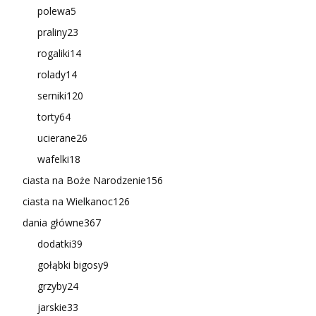
polewa
5
praliny
23
rogaliki
14
rolady
14
serniki
120
torty
64
ucierane
26
wafelki
18
ciasta na Boże Narodzenie
156
ciasta na Wielkanoc
126
dania główne
367
dodatki
39
gołąbki bigosy
9
grzyby
24
jarskie
33