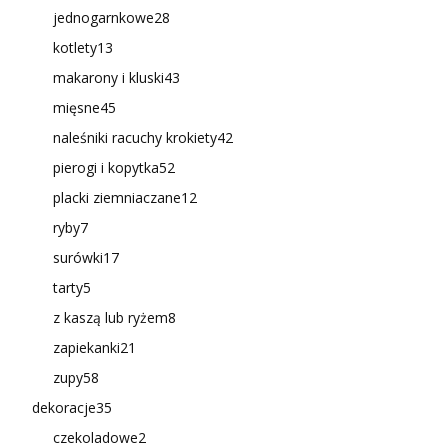
jednogarnkowe
28
kotlety
13
makarony i kluski
43
mięsne
45
naleśniki racuchy krokiety
42
pierogi i kopytka
52
placki ziemniaczane
12
ryby
7
surówki
17
tarty
5
z kaszą lub ryżem
8
zapiekanki
21
zupy
58
dekoracje
35
czekoladowe
2