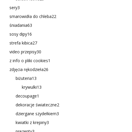
sery
3
smarowidła do chleba
22
śniadania
63
sosy dipy
16
strefa kibica
27
video przepisy
30
z info o pliki cookies
1
zdjęcia rękodzieła
26
biżuteria
13
krywulki
13
decoupage
1
dekoracje świateczne
2
dziergane szydełkiem
3
kwiatki z krepiny
3
prezenty
3