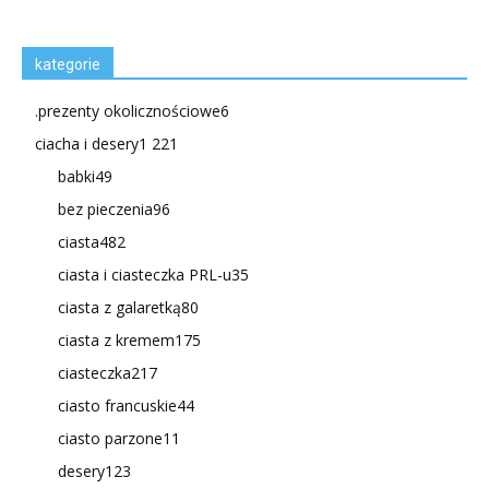
kategorie
.prezenty okolicznościowe
6
ciacha i desery
1 221
babki
49
bez pieczenia
96
ciasta
482
ciasta i ciasteczka PRL-u
35
ciasta z galaretką
80
ciasta z kremem
175
ciasteczka
217
ciasto francuskie
44
ciasto parzone
11
desery
123