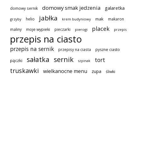
domowy smak jedzenia
galaretka
domowy sernik
jabłka
mak
helio
makaron
grzyby
krem budyniowy
placek
maliny
moje wypieki
pieczarki
pierogi
przepis
przepis na ciasto
przepis na sernik
przepisy na ciasta
pyszne ciasto
sałatka
sernik
tort
pączki
szpinak
truskawki
wielkanocne menu
zupa
śliwki