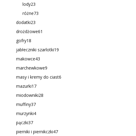
lody
23
różne
73
dodatki
23
drożdżowe
61
gofry
18
jabłeczniki szarlotki
19
makowce
43
marchewkowe
9
masy i kremy do ciast
6
mazurki
17
miodowniki
28
muffiny
37
murzynki
4
pączki
37
pierniki i piernikczki
47