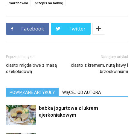
marchewka
przepis na babkę
Facebook
Twitter
Poprzedni artykuł
Następny artykuł
ciasto migdałowe z masą
ciasto z kremem, nutą kawy i
czekoladową
brzoskwiniami
POWIĄZANE ARTYKUŁY
WIĘCEJ OD AUTORA
babka jogurtowa z lukrem
ajerkoniakowym