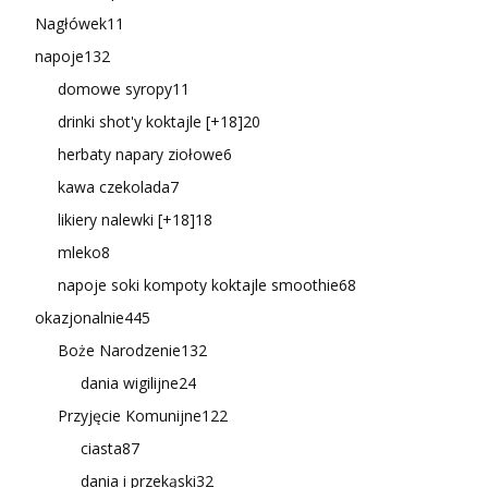
Nagłówek
11
napoje
132
domowe syropy
11
drinki shot'y koktajle [+18]
20
herbaty napary ziołowe
6
kawa czekolada
7
likiery nalewki [+18]
18
mleko
8
napoje soki kompoty koktajle smoothie
68
okazjonalnie
445
Boże Narodzenie
132
dania wigilijne
24
Przyjęcie Komunijne
122
ciasta
87
dania i przekąski
32