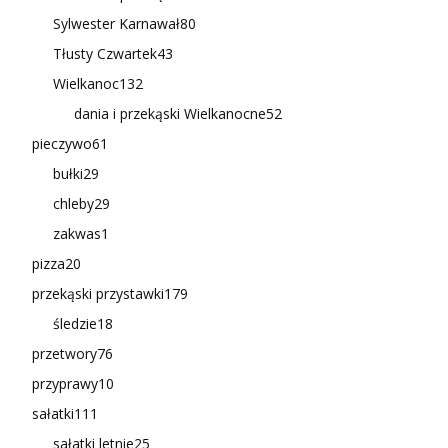
Sylwester Karnawał
80
Tłusty Czwartek
43
Wielkanoc
132
dania i przekąski Wielkanocne
52
pieczywo
61
bułki
29
chleby
29
zakwas
1
pizza
20
przekąski przystawki
179
śledzie
18
przetwory
76
przyprawy
10
sałatki
111
sałatki letnie
25