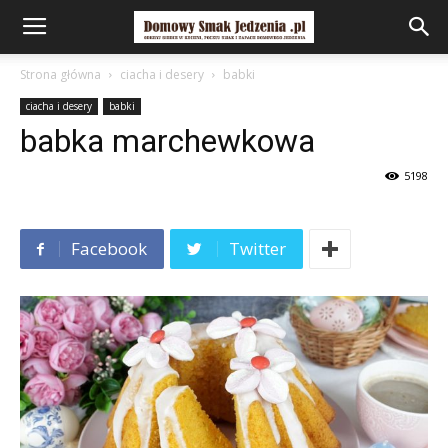
Strona główna
ciacha i desery
babki
ciacha i desery
babki
babka marchewkowa
5198
Facebook
Twitter