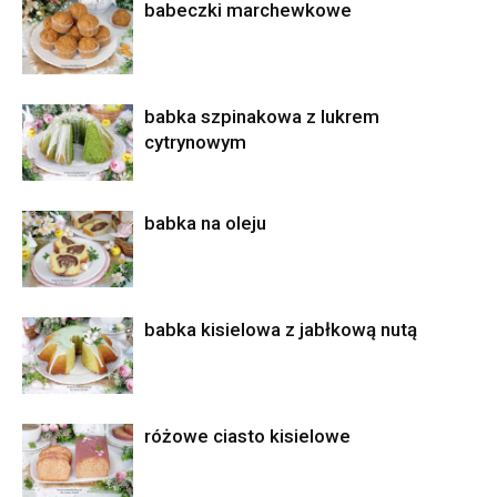
babeczki marchewkowe
babka szpinakowa z lukrem
cytrynowym
babka na oleju
babka kisielowa z jabłkową nutą
różowe ciasto kisielowe