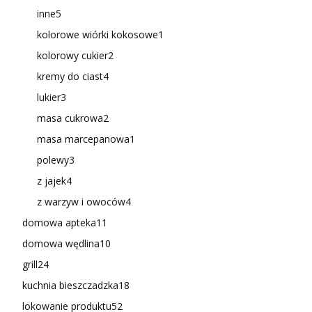
inne
5
kolorowe wiórki kokosowe
1
kolorowy cukier
2
kremy do ciast
4
lukier
3
masa cukrowa
2
masa marcepanowa
1
polewy
3
z jajek
4
z warzyw i owoców
4
domowa apteka
11
domowa wędlina
10
grill
24
kuchnia bieszczadzka
18
lokowanie produktu
52