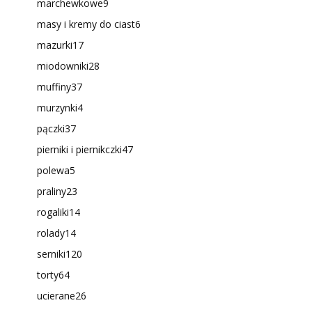
marchewkowe
9
masy i kremy do ciast
6
mazurki
17
miodowniki
28
muffiny
37
murzynki
4
pączki
37
pierniki i piernikczki
47
polewa
5
praliny
23
rogaliki
14
rolady
14
serniki
120
torty
64
ucierane
26