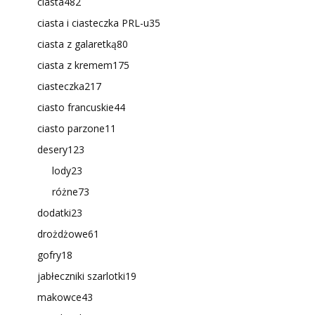
ciasta
482
ciasta i ciasteczka PRL-u
35
ciasta z galaretką
80
ciasta z kremem
175
ciasteczka
217
ciasto francuskie
44
ciasto parzone
11
desery
123
lody
23
różne
73
dodatki
23
drożdżowe
61
gofry
18
jabłeczniki szarlotki
19
makowce
43