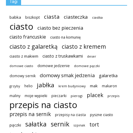
Tagi
ciasta
ciasteczka
babka
biszkopt
ciastka
ciasto
ciasto bez pieczenia
ciasto francuskie
ciasto na komunię
ciasto z galaretką
ciasto z kremem
ciasto z truskawkami
ciasto z makiem
deser
domowe jedzenie
domowe pączki
domowe ciasto
domowy smak jedzenia
galaretka
domowy sernik
jabłka
mak
helio
makaron
grzyby
krem budyniowy
placek
maliny
moje wypieki
pieczarki
pierogi
przepis
przepis na ciasto
przepis na sernik
przepisy na ciasta
pyszne ciasto
sałatka
sernik
tort
pączki
szpinak