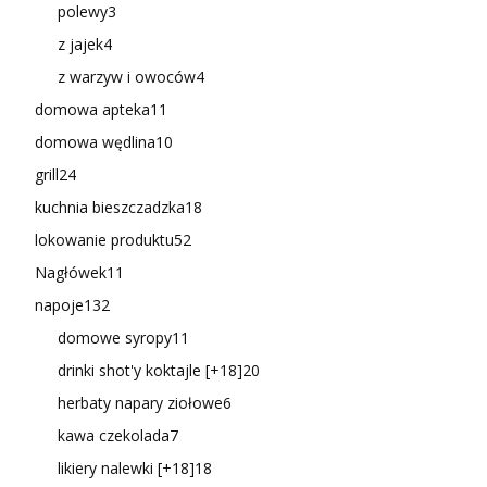
polewy
3
z jajek
4
z warzyw i owoców
4
domowa apteka
11
domowa wędlina
10
grill
24
kuchnia bieszczadzka
18
lokowanie produktu
52
Nagłówek
11
napoje
132
domowe syropy
11
drinki shot'y koktajle [+18]
20
herbaty napary ziołowe
6
kawa czekolada
7
likiery nalewki [+18]
18