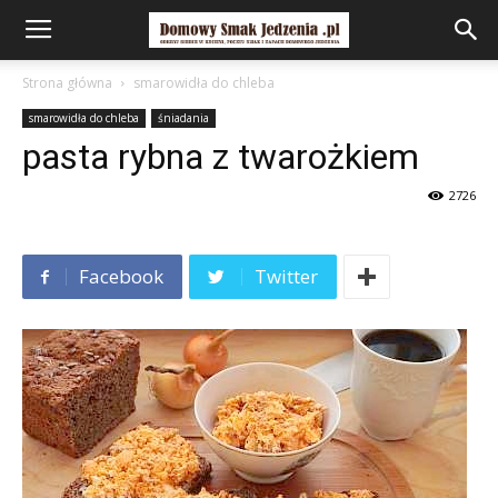
Strona główna
smarowidła do chleba
smarowidła do chleba
śniadania
pasta rybna z twarożkiem
2726
Facebook
Twitter