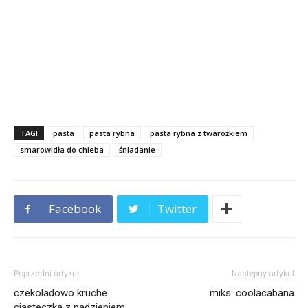
TAGI
pasta
pasta rybna
pasta rybna z twarożkiem
smarowidła do chleba
śniadanie
Facebook
Twitter
Poprzedni artykuł
Następny artykuł
czekoladowo kruche
miks: coolacabana
ciasteczka z nadzieniem