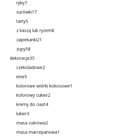
ryby
7
surówki
17
tarty
5
z kaszą lub ryżem
8
zapiekanki
21
zupy
58
dekoracje
35
czekoladowe
2
inne
5
kolorowe wiórki kokosowe
1
kolorowy cukier
2
kremy do ciast
4
lukier
3
masa cukrowa
2
masa marcepanowa
1