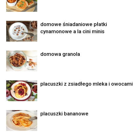
domowe śniadaniowe płatki
cynamonowe a la cini minis
domowa granola
placuszki z zsiadłego mleka i owocami
placuszki bananowe