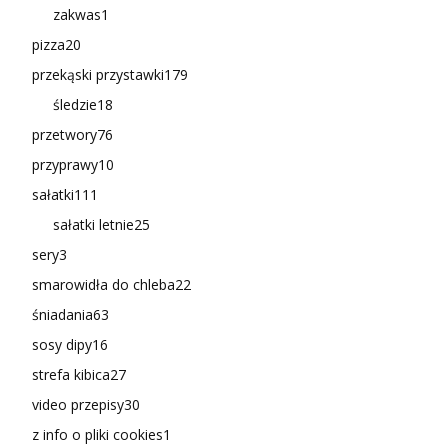
zakwas
1
pizza
20
przekąski przystawki
179
śledzie
18
przetwory
76
przyprawy
10
sałatki
111
sałatki letnie
25
sery
3
smarowidła do chleba
22
śniadania
63
sosy dipy
16
strefa kibica
27
video przepisy
30
z info o pliki cookies
1