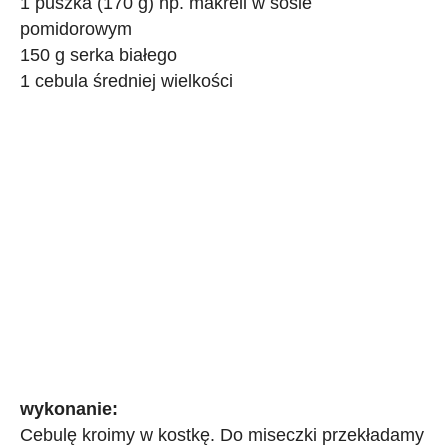
1 puszka (170 g) np. makreli w sosie
pomidorowym
150 g serka białego
1 cebula średniej wielkości
wykonanie:
Cebulę kroimy w kostkę. Do miseczki przekładamy