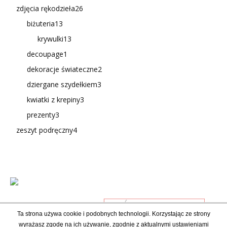
zdjęcia rękodzieła
26
biżuteria
13
krywulki
13
decoupage
1
dekoracje świateczne
2
dziergane szydełkiem
3
kwiatki z krepiny
3
prezenty
3
zeszyt podręczny
4
Ta strona używa cookie i podobnych technologii. Korzystając ze strony
wyrażasz zgodę na ich używanie, zgodnie z aktualnymi ustawieniami