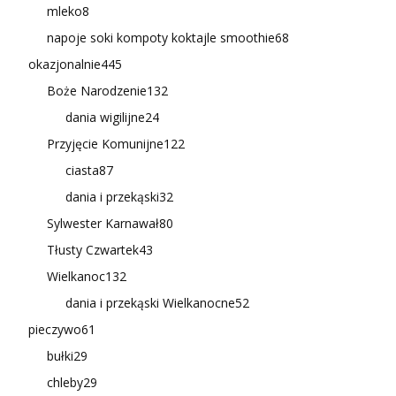
mleko
8
napoje soki kompoty koktajle smoothie
68
okazjonalnie
445
Boże Narodzenie
132
dania wigilijne
24
Przyjęcie Komunijne
122
ciasta
87
dania i przekąski
32
Sylwester Karnawał
80
Tłusty Czwartek
43
Wielkanoc
132
dania i przekąski Wielkanocne
52
pieczywo
61
bułki
29
chleby
29