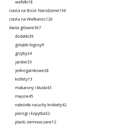
wafelki
18
ciasta na Boże Narodzenie
156
ciasta na Wielkanoc
126
dania główne
367
dodatki
39
gołąbki bigosy
9
grzyby
24
jarskie
33
jednogarnkowe
28
kotlety
13
makarony i kluski
43
mięsne
45
naleśniki racuchy krokiety
42
pierogi i kopytka
52
placki ziemniaczane
12