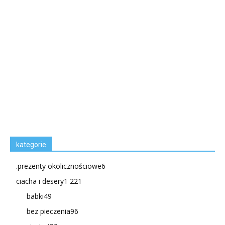
kategorie
.prezenty okolicznościowe
6
ciacha i desery
1 221
babki
49
bez pieczenia
96