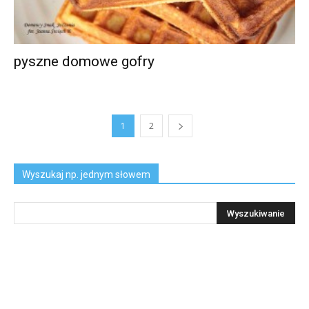
pyszne domowe gofry
1
2
Wyszukaj np. jednym słowem