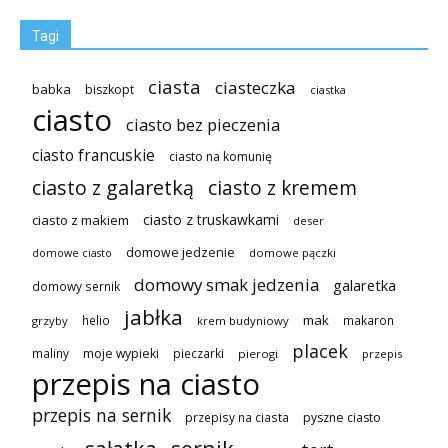
Tagi
ciasta
ciasteczka
babka
biszkopt
ciastka
ciasto
ciasto bez pieczenia
ciasto francuskie
ciasto na komunię
ciasto z galaretką
ciasto z kremem
ciasto z truskawkami
ciasto z makiem
deser
domowe jedzenie
domowe pączki
domowe ciasto
domowy smak jedzenia
galaretka
domowy sernik
jabłka
mak
helio
makaron
grzyby
krem budyniowy
placek
maliny
moje wypieki
pieczarki
pierogi
przepis
przepis na ciasto
przepis na sernik
przepisy na ciasta
pyszne ciasto