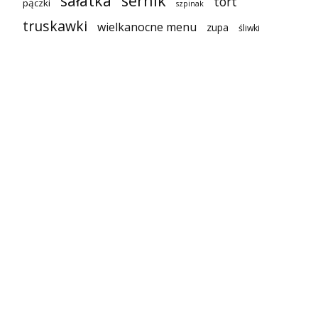
sałatka
sernik
tort
pączki
szpinak
truskawki
wielkanocne menu
zupa
śliwki