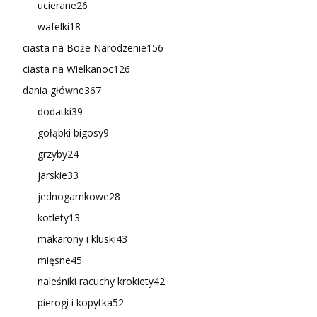
ucierane
26
wafelki
18
ciasta na Boże Narodzenie
156
ciasta na Wielkanoc
126
dania główne
367
dodatki
39
gołąbki bigosy
9
grzyby
24
jarskie
33
jednogarnkowe
28
kotlety
13
makarony i kluski
43
mięsne
45
naleśniki racuchy krokiety
42
pierogi i kopytka
52