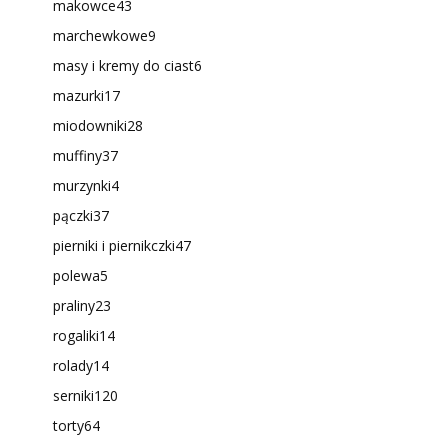
makowce
43
marchewkowe
9
masy i kremy do ciast
6
mazurki
17
miodowniki
28
muffiny
37
murzynki
4
pączki
37
pierniki i piernikczki
47
polewa
5
praliny
23
rogaliki
14
rolady
14
serniki
120
torty
64