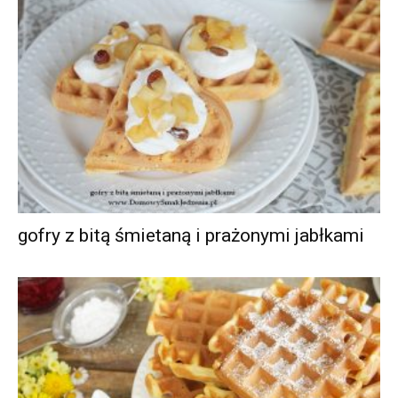
gofry z bitą śmietaną i prażonymi jabłkami