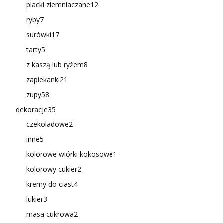
placki ziemniaczane
12
ryby
7
surówki
17
tarty
5
z kaszą lub ryżem
8
zapiekanki
21
zupy
58
dekoracje
35
czekoladowe
2
inne
5
kolorowe wiórki kokosowe
1
kolorowy cukier
2
kremy do ciast
4
lukier
3
masa cukrowa
2