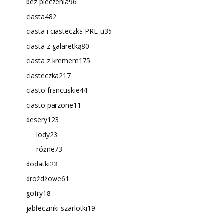
bez pieczenia
96
ciasta
482
ciasta i ciasteczka PRL-u
35
ciasta z galaretką
80
ciasta z kremem
175
ciasteczka
217
ciasto francuskie
44
ciasto parzone
11
desery
123
lody
23
różne
73
dodatki
23
drożdżowe
61
gofry
18
jabłeczniki szarlotki
19