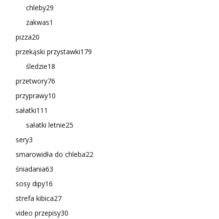
chleby
29
zakwas
1
pizza
20
przekąski przystawki
179
śledzie
18
przetwory
76
przyprawy
10
sałatki
111
sałatki letnie
25
sery
3
smarowidła do chleba
22
śniadania
63
sosy dipy
16
strefa kibica
27
video przepisy
30