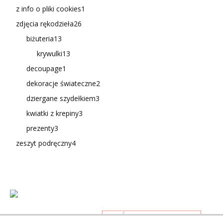
z info o pliki cookies
1
zdjęcia rękodzieła
26
biżuteria
13
krywulki
13
decoupage
1
dekoracje świateczne
2
dziergane szydełkiem
3
kwiatki z krepiny
3
prezenty
3
zeszyt podręczny
4