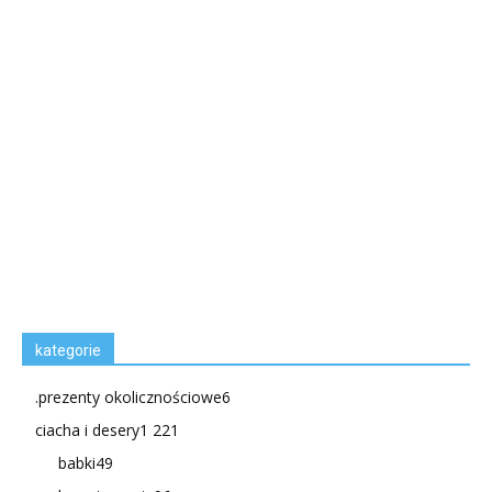
kategorie
.prezenty okolicznościowe
6
ciacha i desery
1 221
babki
49