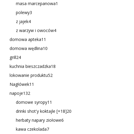
masa marcepanowa
1
polewy
3
z jajek
4
z warzyw i owoców
4
domowa apteka
11
domowa wędlina
10
grill
24
kuchnia bieszczadzka
18
lokowanie produktu
52
Nagłówek
11
napoje
132
domowe syropy
11
drinki shot'y koktajle [+18]
20
herbaty napary ziołowe
6
kawa czekolada
7