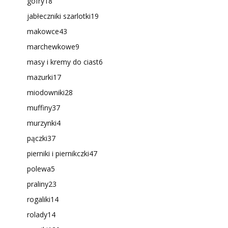
gofry
18
jabłeczniki szarlotki
19
makowce
43
marchewkowe
9
masy i kremy do ciast
6
mazurki
17
miodowniki
28
muffiny
37
murzynki
4
pączki
37
pierniki i piernikczki
47
polewa
5
praliny
23
rogaliki
14
rolady
14