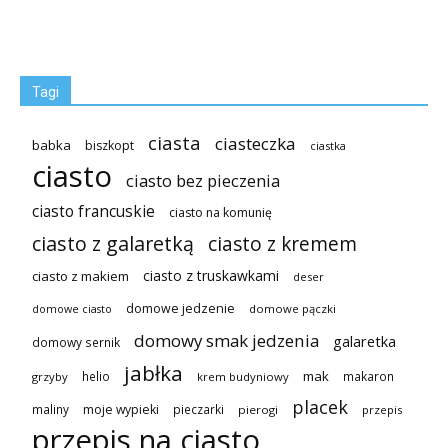
Tagi
ciasta
ciasteczka
babka
biszkopt
ciastka
ciasto
ciasto bez pieczenia
ciasto francuskie
ciasto na komunię
ciasto z galaretką
ciasto z kremem
ciasto z truskawkami
ciasto z makiem
deser
domowe jedzenie
domowe pączki
domowe ciasto
domowy smak jedzenia
galaretka
domowy sernik
jabłka
mak
helio
makaron
grzyby
krem budyniowy
placek
maliny
moje wypieki
pieczarki
pierogi
przepis
przepis na ciasto