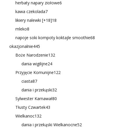
herbaty napary ziołowe
6
kawa czekolada
7
likiery nalewki [+18]
18
mleko
8
napoje soki kompoty koktajle smoothie
68
okazjonalnie
445
Boże Narodzenie
132
dania wigilijne
24
Przyjęcie Komunijne
122
ciasta
87
dania i przekąski
32
Sylwester Karnawał
80
Tłusty Czwartek
43
Wielkanoc
132
dania i przekąski Wielkanocne
52