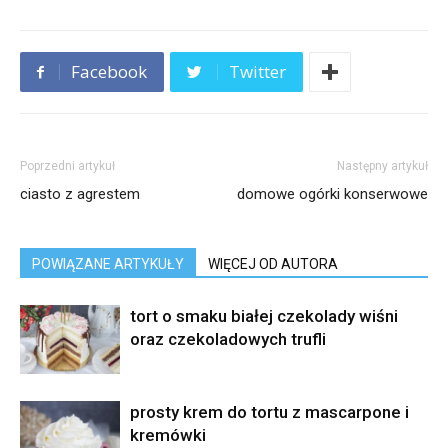
Facebook
Twitter
Poprzedni artykuł
Następny artykuł
ciasto z agrestem
domowe ogórki konserwowe
POWIĄZANE ARTYKUŁY
WIĘCEJ OD AUTORA
tort o smaku białej czekolady wiśni
oraz czekoladowych trufli
prosty krem do tortu z mascarpone i
kremówki