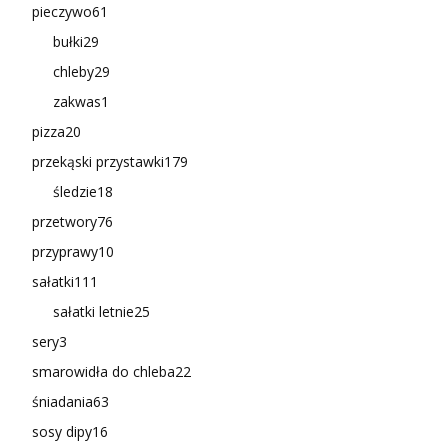
pieczywo
61
bułki
29
chleby
29
zakwas
1
pizza
20
przekąski przystawki
179
śledzie
18
przetwory
76
przyprawy
10
sałatki
111
sałatki letnie
25
sery
3
smarowidła do chleba
22
śniadania
63
sosy dipy
16