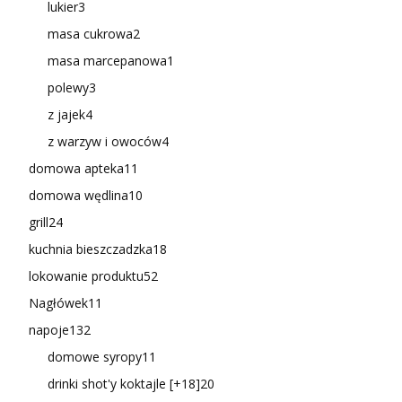
lukier
3
masa cukrowa
2
masa marcepanowa
1
polewy
3
z jajek
4
z warzyw i owoców
4
domowa apteka
11
domowa wędlina
10
grill
24
kuchnia bieszczadzka
18
lokowanie produktu
52
Nagłówek
11
napoje
132
domowe syropy
11
drinki shot'y koktajle [+18]
20