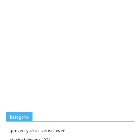
kategorie
.prezenty okolicznościowe
6
ciacha i desery
1 221