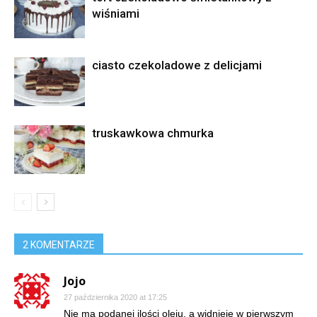
wiśniami
ciasto czekoladowe z delicjami
truskawkowa chmurka
2 KOMENTARZE
Jojo
27 października 2020 at 17:25
Nie ma podanej ilości oleju, a widnieje w pierwszym