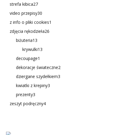
strefa kibica
27
video przepisy
30
z info o pliki cookies
1
zdjęcia rękodzieła
26
biżuteria
13
krywulki
13
decoupage
1
dekoracje świateczne
2
dziergane szydełkiem
3
kwiatki z krepiny
3
prezenty
3
zeszyt podręczny
4