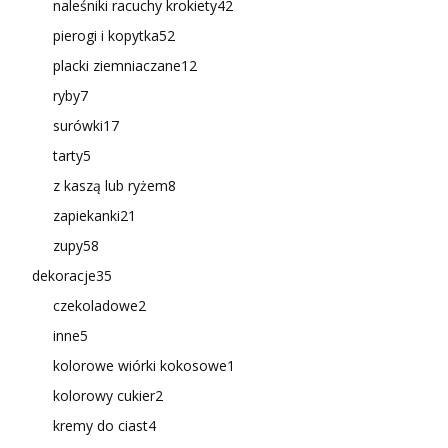
naleśniki racuchy krokiety
42
pierogi i kopytka
52
placki ziemniaczane
12
ryby
7
surówki
17
tarty
5
z kaszą lub ryżem
8
zapiekanki
21
zupy
58
dekoracje
35
czekoladowe
2
inne
5
kolorowe wiórki kokosowe
1
kolorowy cukier
2
kremy do ciast
4