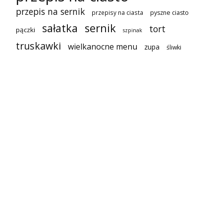
przepis na sernik
przepisy na ciasta
pyszne ciasto
sałatka
sernik
tort
pączki
szpinak
truskawki
wielkanocne menu
zupa
śliwki