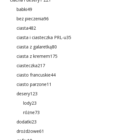
babki
49
bez pieczenia
96
ciasta
482
ciasta i ciasteczka PRL-u
35
ciasta z galaretką
80
ciasta z kremem
175
ciasteczka
217
ciasto francuskie
44
ciasto parzone
11
desery
123
lody
23
różne
73
dodatki
23
drożdżowe
61