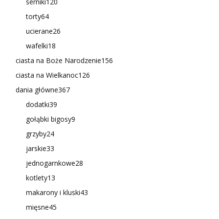
serniki
120
torty
64
ucierane
26
wafelki
18
ciasta na Boże Narodzenie
156
ciasta na Wielkanoc
126
dania główne
367
dodatki
39
gołąbki bigosy
9
grzyby
24
jarskie
33
jednogarnkowe
28
kotlety
13
makarony i kluski
43
mięsne
45