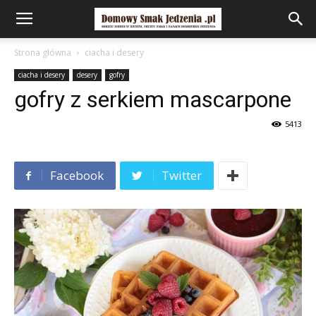
Strona główna
ciacha i desery
ciacha i desery
desery
gofry
gofry z serkiem mascarpone
5413
Facebook
Twitter