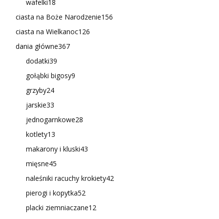
wafelki
18
ciasta na Boże Narodzenie
156
ciasta na Wielkanoc
126
dania główne
367
dodatki
39
gołąbki bigosy
9
grzyby
24
jarskie
33
jednogarnkowe
28
kotlety
13
makarony i kluski
43
mięsne
45
naleśniki racuchy krokiety
42
pierogi i kopytka
52
placki ziemniaczane
12