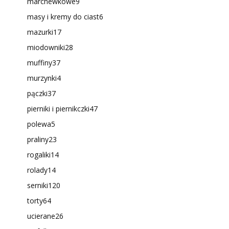
marchewkowe
9
masy i kremy do ciast
6
mazurki
17
miodowniki
28
muffiny
37
murzynki
4
pączki
37
pierniki i piernikczki
47
polewa
5
praliny
23
rogaliki
14
rolady
14
serniki
120
torty
64
ucierane
26