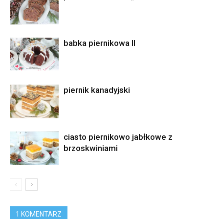
babka piernikowa II
piernik kanadyjski
ciasto piernikowo jabłkowe z
brzoskwiniami
1 KOMENTARZ