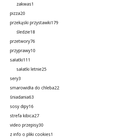
zakwas
1
pizza
20
przekąski przystawki
179
śledzie
18
przetwory
76
przyprawy
10
sałatki
111
sałatki letnie
25
sery
3
smarowidła do chleba
22
śniadania
63
sosy dipy
16
strefa kibica
27
video przepisy
30
z info o pliki cookies
1