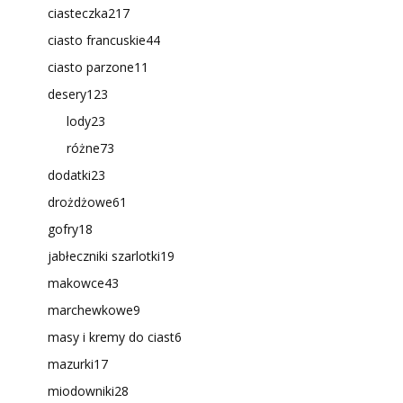
ciasteczka
217
ciasto francuskie
44
ciasto parzone
11
desery
123
lody
23
różne
73
dodatki
23
drożdżowe
61
gofry
18
jabłeczniki szarlotki
19
makowce
43
marchewkowe
9
masy i kremy do ciast
6
mazurki
17
miodowniki
28