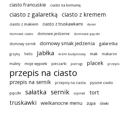
ciasto francuskie
ciasto na komunię
ciasto z galaretką
ciasto z kremem
ciasto z truskawkami
ciasto z makiem
deser
domowe jedzenie
domowe pączki
domowe ciasto
domowy smak jedzenia
galaretka
domowy sernik
jabłka
mak
helio
makaron
grzyby
krem budyniowy
placek
maliny
moje wypieki
pieczarki
pierogi
przepis
przepis na ciasto
przepis na sernik
przepisy na ciasta
pyszne ciasto
sałatka
sernik
tort
pączki
szpinak
truskawki
wielkanocne menu
zupa
śliwki