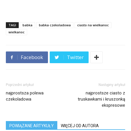
TAGI
babka
babka czekoladowa
ciasto na wielkanoc
wielkanoc
Facebook
Twitter
Poprzedni artykuł
Następny artykuł
najprostsza polewa
najprostsze ciasto z
czekoladowa
truskawkami i kruszonką
ekspresowe
POWIĄZANE ARTYKUŁY
WIĘCEJ OD AUTORA