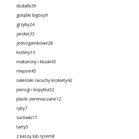
dodatki
39
gołąbki bigosy
9
grzyby
24
jarskie
33
jednogarnkowe
28
kotlety
13
makarony i kluski
43
mięsne
45
naleśniki racuchy krokiety
42
pierogi i kopytka
52
placki ziemniaczane
12
ryby
7
surówki
17
tarty
5
z kaszą lub ryżem
8