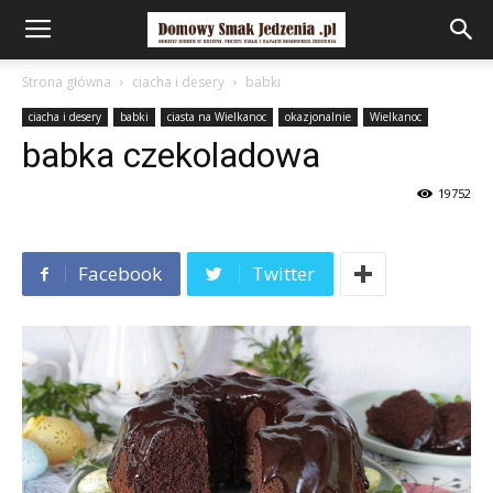
Strona główna
ciacha i desery
babki
ciacha i desery
babki
ciasta na Wielkanoc
okazjonalnie
Wielkanoc
babka czekoladowa
19752
Facebook
Twitter