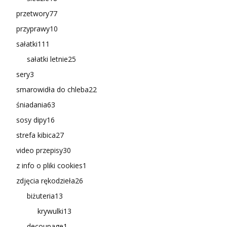
przetwory
77
przyprawy
10
sałatki
111
sałatki letnie
25
sery
3
smarowidła do chleba
22
śniadania
63
sosy dipy
16
strefa kibica
27
video przepisy
30
z info o pliki cookies
1
zdjęcia rękodzieła
26
biżuteria
13
krywulki
13
decoupage
1