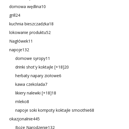
domowa wędlina
10
grill
24
kuchnia bieszczadzka
18
lokowanie produktu
52
Nagłówek
11
napoje
132
domowe syropy
11
drinki shot'y koktajle [+18]
20
herbaty napary ziołowe
6
kawa czekolada
7
likiery nalewki [+18]
18
mleko
8
napoje soki kompoty koktajle smoothie
68
okazjonalnie
445
Boże Narodzenie
132