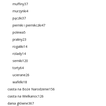
muffiny
37
murzynki
4
pączki
37
pierniki i piernikczki
47
polewa
5
praliny
23
rogaliki
14
rolady
14
serniki
120
torty
64
ucierane
26
wafelki
18
ciasta na Boże Narodzenie
156
ciasta na Wielkanoc
126
dania główne
367