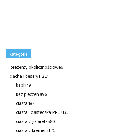
kategorie
.prezenty okolicznościowe
6
ciacha i desery
1 221
babki
49
bez pieczenia
96
ciasta
482
ciasta i ciasteczka PRL-u
35
ciasta z galaretką
80
ciasta z kremem
175