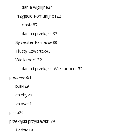
dania wigilijne
24
Przyjęcie Komunijne
122
ciasta
87
dania i przekąski
32
Sylwester Karnawał
80
Tłusty Czwartek
43
Wielkanoc
132
dania i przekąski Wielkanocne
52
pieczywo
61
bułki
29
chleby
29
zakwas
1
pizza
20
przekąski przystawki
179
śledzie
18