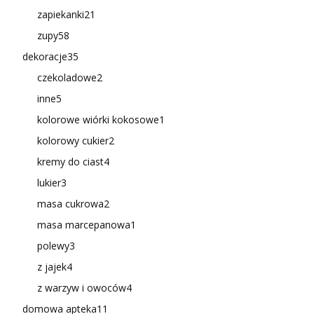
zapiekanki
21
zupy
58
dekoracje
35
czekoladowe
2
inne
5
kolorowe wiórki kokosowe
1
kolorowy cukier
2
kremy do ciast
4
lukier
3
masa cukrowa
2
masa marcepanowa
1
polewy
3
z jajek
4
z warzyw i owoców
4
domowa apteka
11