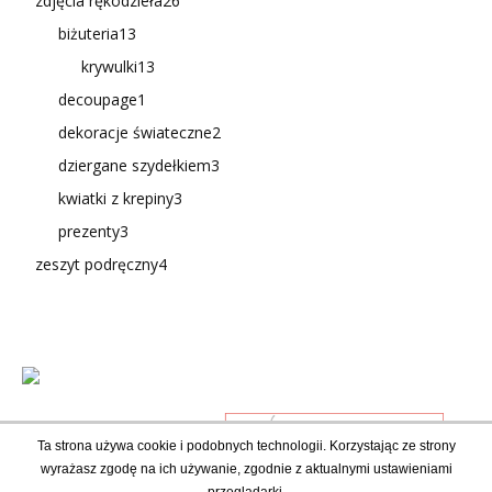
zdjęcia rękodzieła
26
biżuteria
13
krywulki
13
decoupage
1
dekoracje świateczne
2
dziergane szydełkiem
3
kwiatki z krepiny
3
prezenty
3
zeszyt podręczny
4
Ta strona używa cookie i podobnych technologii. Korzystając ze strony
wyrażasz zgodę na ich używanie, zgodnie z aktualnymi ustawieniami