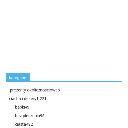
kategorie
.prezenty okolicznościowe
6
ciacha i desery
1 221
babki
49
bez pieczenia
96
ciasta
482