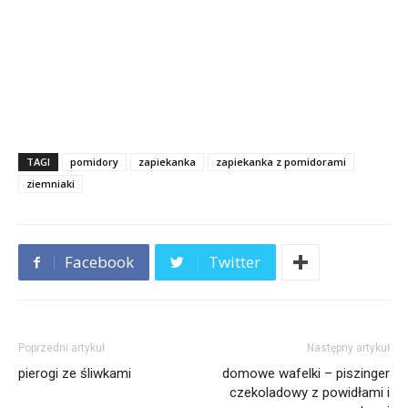
TAGI
pomidory
zapiekanka
zapiekanka z pomidorami
ziemniaki
Facebook
Twitter
Poprzedni artykuł
Następny artykuł
pierogi ze śliwkami
domowe wafelki – piszinger
czekoladowy z powidłami i