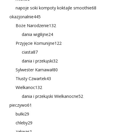
napoje soki kompoty koktajle smoothie
68
okazjonalnie
445
Boże Narodzenie
132
dania wigilijne
24
Przyjęcie Komunijne
122
ciasta
87
dania i przekąski
32
Sylwester Karnawał
80
Tłusty Czwartek
43
Wielkanoc
132
dania i przekąski Wielkanocne
52
pieczywo
61
bułki
29
chleby
29
zakwas
1