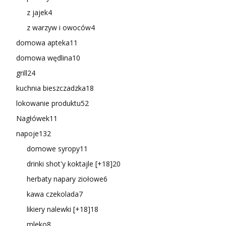
z jajek
4
z warzyw i owoców
4
domowa apteka
11
domowa wędlina
10
grill
24
kuchnia bieszczadzka
18
lokowanie produktu
52
Nagłówek
11
napoje
132
domowe syropy
11
drinki shot'y koktajle [+18]
20
herbaty napary ziołowe
6
kawa czekolada
7
likiery nalewki [+18]
18
mleko
8