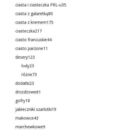
ciasta i ciasteczka PRL-u
35
ciasta z galaretką
80
ciasta z kremem
175
ciasteczka
217
ciasto francuskie
44
ciasto parzone
11
desery
123
lody
23
różne
73
dodatki
23
drożdżowe
61
gofry
18
jabłeczniki szarlotki
19
makowce
43
marchewkowe
9