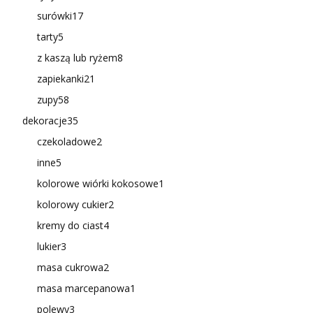
surówki
17
tarty
5
z kaszą lub ryżem
8
zapiekanki
21
zupy
58
dekoracje
35
czekoladowe
2
inne
5
kolorowe wiórki kokosowe
1
kolorowy cukier
2
kremy do ciast
4
lukier
3
masa cukrowa
2
masa marcepanowa
1
polewy
3