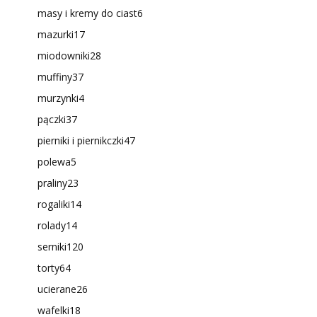
masy i kremy do ciast
6
mazurki
17
miodowniki
28
muffiny
37
murzynki
4
pączki
37
pierniki i piernikczki
47
polewa
5
praliny
23
rogaliki
14
rolady
14
serniki
120
torty
64
ucierane
26
wafelki
18