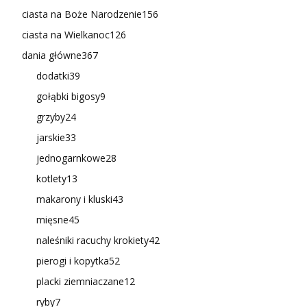
ciasta na Boże Narodzenie
156
ciasta na Wielkanoc
126
dania główne
367
dodatki
39
gołąbki bigosy
9
grzyby
24
jarskie
33
jednogarnkowe
28
kotlety
13
makarony i kluski
43
mięsne
45
naleśniki racuchy krokiety
42
pierogi i kopytka
52
placki ziemniaczane
12
ryby
7