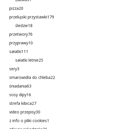
pizza
20
przekąski przystawki
179
śledzie
18
przetwory
76
przyprawy
10
sałatki
111
sałatki letnie
25
sery
3
smarowidła do chleba
22
śniadania
63
sosy dipy
16
strefa kibica
27
video przepisy
30
z info o pliki cookies
1