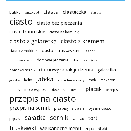
ciasta
ciasteczka
babka
biszkopt
ciastka
ciasto
ciasto bez pieczenia
ciasto francuskie
ciasto na komunię
ciasto z galaretką
ciasto z kremem
ciasto z truskawkami
ciasto z makiem
deser
domowe jedzenie
domowe pączki
domowe ciasto
domowy smak jedzenia
galaretka
domowy sernik
jabłka
mak
helio
makaron
grzyby
krem budyniowy
placek
maliny
moje wypieki
pieczarki
pierogi
przepis
przepis na ciasto
przepis na sernik
przepisy na ciasta
pyszne ciasto
sałatka
sernik
tort
pączki
szpinak
truskawki
wielkanocne menu
zupa
śliwki