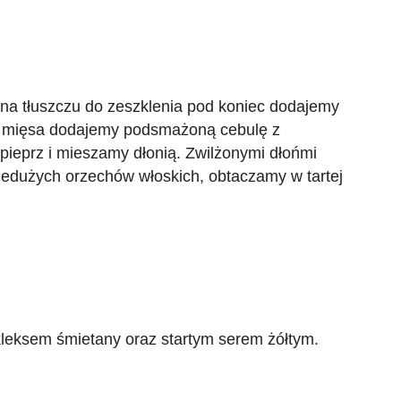
a tłuszczu do zeszklenia pod koniec dodajemy
Do mięsa dodajemy podsmażoną cebulę z
az pieprz i mieszamy dłonią. Zwilżonymi dłońmi
niedużych orzechów włoskich, obtaczamy w tartej
leksem śmietany oraz startym serem żółtym.