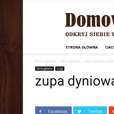
STRONA GŁÓWNA
CIAC
Strona główna
dania główne
zupa dyniowa z klo
dania główne
zupy
zupa dyniowa
Facebook
Twitter