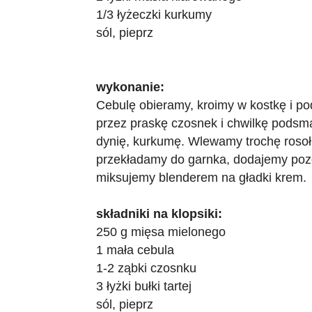
1/3 łyżeczki kurkumy
sól, pieprz
wykonanie:
Cebulę obieramy, kroimy w kostkę i p
przez praskę czosnek i chwilkę pods
dynię, kurkumę. Wlewamy trochę rosołu
przekładamy do garnka, dodajemy pozos
miksujemy blenderem na gładki krem.
składniki na klopsiki:
250 g mięsa mielonego
1 mała cebula
1-2 ząbki czosnku
3 łyżki bułki tartej
sól, pieprz