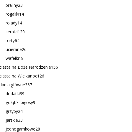
praliny
23
rogaliki
14
rolady
14
serniki
120
torty
64
ucierane
26
wafelki
18
ciasta na Boże Narodzenie
156
ciasta na Wielkanoc
126
dania główne
367
dodatki
39
gołąbki bigosy
9
grzyby
24
jarskie
33
jednogarnkowe
28