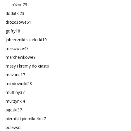
różne
73
dodatki
23
drożdżowe
61
gofry
18
jabłeczniki szarlotki
19
makowce
43
marchewkowe
9
masy i kremy do ciast
6
mazurki
17
miodowniki
28
muffiny
37
murzynki
4
pączki
37
pierniki i piernikczki
47
polewa
5