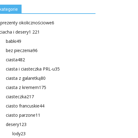
kategorie
.prezenty okolicznościowe
6
ciacha i desery
1 221
babki
49
bez pieczenia
96
ciasta
482
ciasta i ciasteczka PRL-u
35
ciasta z galaretką
80
ciasta z kremem
175
ciasteczka
217
ciasto francuskie
44
ciasto parzone
11
desery
123
lody
23