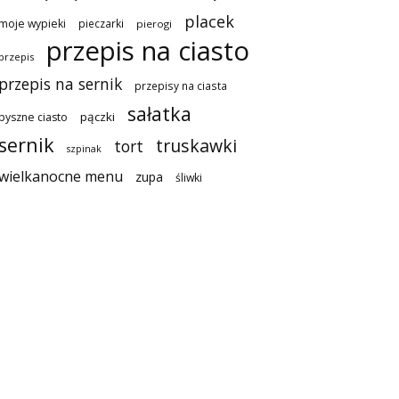
placek
moje wypieki
pieczarki
pierogi
przepis na ciasto
przepis
przepis na sernik
przepisy na ciasta
sałatka
pączki
pyszne ciasto
sernik
truskawki
tort
szpinak
wielkanocne menu
zupa
śliwki