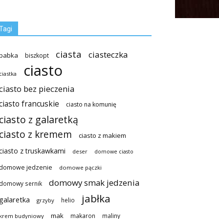
Tagi
ciasta
ciasteczka
babka
biszkopt
ciasto
ciastka
ciasto bez pieczenia
ciasto francuskie
ciasto na komunię
ciasto z galaretką
ciasto z kremem
ciasto z makiem
ciasto z truskawkami
deser
domowe ciasto
domowe jedzenie
domowe pączki
domowy smak jedzenia
domowy sernik
jabłka
galaretka
helio
grzyby
mak
makaron
maliny
krem budyniowy