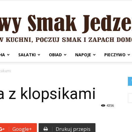
HA
SAŁATKI
OBIAD
NAPOJE
PIECZYWO
Domowy
psikami
 z klopsikami
Smak
4356
Google+
Drukuj przepis