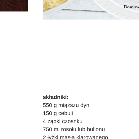
składniki:
550 g miąższu dyni
150 g cebuli
4 ząbki czosnku
750 ml rosołu lub bulionu
2 łyżki masła klarowanego