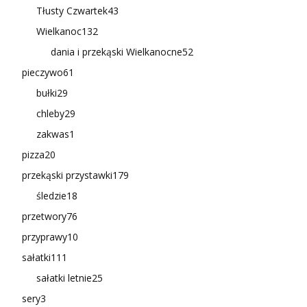
Tłusty Czwartek
43
Wielkanoc
132
dania i przekąski Wielkanocne
52
pieczywo
61
bułki
29
chleby
29
zakwas
1
pizza
20
przekąski przystawki
179
śledzie
18
przetwory
76
przyprawy
10
sałatki
111
sałatki letnie
25
sery
3