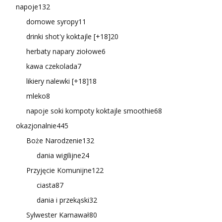
napoje
132
domowe syropy
11
drinki shot'y koktajle [+18]
20
herbaty napary ziołowe
6
kawa czekolada
7
likiery nalewki [+18]
18
mleko
8
napoje soki kompoty koktajle smoothie
68
okazjonalnie
445
Boże Narodzenie
132
dania wigilijne
24
Przyjęcie Komunijne
122
ciasta
87
dania i przekąski
32
Sylwester Karnawał
80