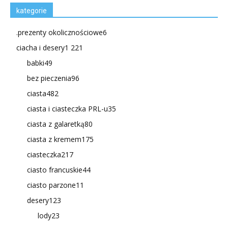
kategorie
.prezenty okolicznościowe
6
ciacha i desery
1 221
babki
49
bez pieczenia
96
ciasta
482
ciasta i ciasteczka PRL-u
35
ciasta z galaretką
80
ciasta z kremem
175
ciasteczka
217
ciasto francuskie
44
ciasto parzone
11
desery
123
lody
23