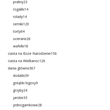
praliny
23
rogaliki
14
rolady
14
serniki
120
torty
64
ucierane
26
wafelki
18
ciasta na Boże Narodzenie
156
ciasta na Wielkanoc
126
dania główne
367
dodatki
39
gołąbki bigosy
9
grzyby
24
jarskie
33
jednogarnkowe
28