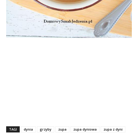
TAGI
dynia
grzyby
zupa
zupa dyniowa
zupa z dyni