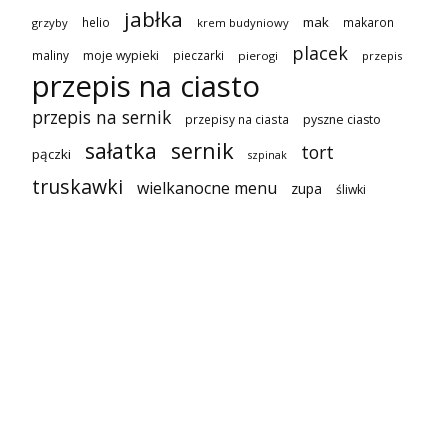
jabłka
mak
helio
makaron
grzyby
krem budyniowy
placek
maliny
moje wypieki
pieczarki
pierogi
przepis
przepis na ciasto
przepis na sernik
przepisy na ciasta
pyszne ciasto
sałatka
sernik
tort
pączki
szpinak
truskawki
wielkanocne menu
zupa
śliwki