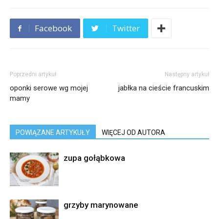
Facebook
Twitter
Poprzedni artykuł
Następny artykuł
oponki serowe wg mojej
jabłka na cieście francuskim
mamy
POWIĄZANE ARTYKUŁY
WIĘCEJ OD AUTORA
zupa gołąbkowa
grzyby marynowane