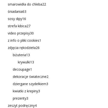
smarowidła do chleba
22
śniadania
63
sosy dipy
16
strefa kibica
27
video przepisy
30
z info o pliki cookies
1
zdjęcia rękodzieła
26
biżuteria
13
krywulki
13
decoupage
1
dekoracje świateczne
2
dziergane szydełkiem
3
kwiatki z krepiny
3
prezenty
3
zeszyt podręczny
4