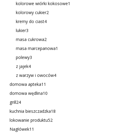
kolorowe wiórki kokosowe
1
kolorowy cukier
2
kremy do ciast
4
lukier
3
masa cukrowa
2
masa marcepanowa
1
polewy
3
z jajek
4
z warzyw i owoców
4
domowa apteka
11
domowa wędlina
10
grill
24
kuchnia bieszczadzka
18
lokowanie produktu
52
Nagłówek
11