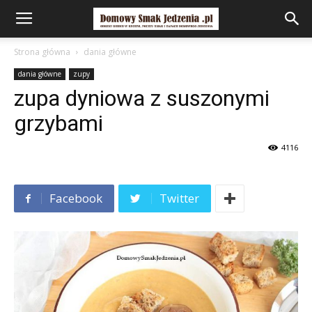
Strona główna
dania główne
dania główne
zupy
zupa dyniowa z suszonymi
grzybami
4116
Facebook
Twitter