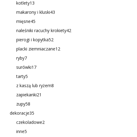
kotlety
13
makarony i kluski
43
mięsne
45
naleśniki racuchy krokiety
42
pierogi i kopytka
52
placki ziemniaczane
12
ryby
7
surówki
17
tarty
5
z kaszą lub ryżem
8
zapiekanki
21
zupy
58
dekoracje
35
czekoladowe
2
inne
5