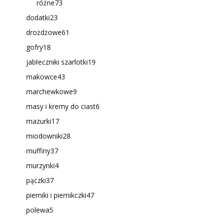
różne
73
dodatki
23
drożdżowe
61
gofry
18
jabłeczniki szarlotki
19
makowce
43
marchewkowe
9
masy i kremy do ciast
6
mazurki
17
miodowniki
28
muffiny
37
murzynki
4
pączki
37
pierniki i piernikczki
47
polewa
5