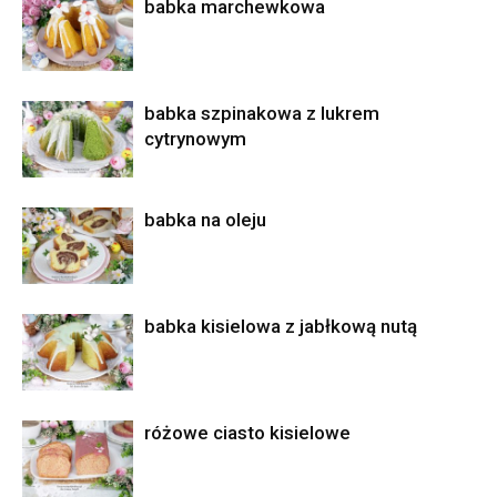
babka marchewkowa
babka szpinakowa z lukrem
cytrynowym
babka na oleju
babka kisielowa z jabłkową nutą
różowe ciasto kisielowe