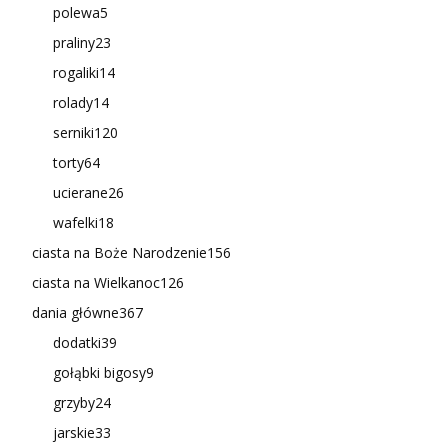
polewa
5
praliny
23
rogaliki
14
rolady
14
serniki
120
torty
64
ucierane
26
wafelki
18
ciasta na Boże Narodzenie
156
ciasta na Wielkanoc
126
dania główne
367
dodatki
39
gołąbki bigosy
9
grzyby
24
jarskie
33