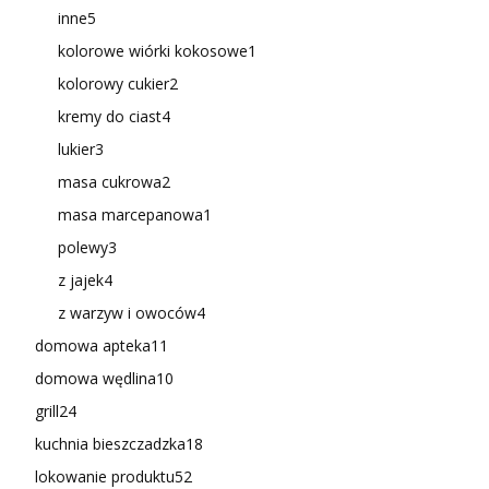
inne
5
kolorowe wiórki kokosowe
1
kolorowy cukier
2
kremy do ciast
4
lukier
3
masa cukrowa
2
masa marcepanowa
1
polewy
3
z jajek
4
z warzyw i owoców
4
domowa apteka
11
domowa wędlina
10
grill
24
kuchnia bieszczadzka
18
lokowanie produktu
52