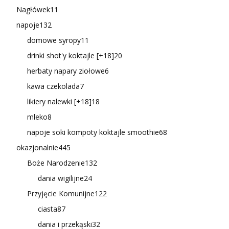
Nagłówek
11
napoje
132
domowe syropy
11
drinki shot'y koktajle [+18]
20
herbaty napary ziołowe
6
kawa czekolada
7
likiery nalewki [+18]
18
mleko
8
napoje soki kompoty koktajle smoothie
68
okazjonalnie
445
Boże Narodzenie
132
dania wigilijne
24
Przyjęcie Komunijne
122
ciasta
87
dania i przekąski
32