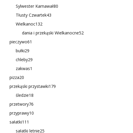
Sylwester Karnawał
80
Tłusty Czwartek
43
Wielkanoc
132
dania i przekąski Wielkanocne
52
pieczywo
61
bułki
29
chleby
29
zakwas
1
pizza
20
przekąski przystawki
179
śledzie
18
przetwory
76
przyprawy
10
sałatki
111
sałatki letnie
25