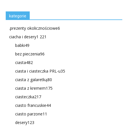
kategorie
.prezenty okolicznościowe
6
ciacha i desery
1 221
babki
49
bez pieczenia
96
ciasta
482
ciasta i ciasteczka PRL-u
35
ciasta z galaretką
80
ciasta z kremem
175
ciasteczka
217
ciasto francuskie
44
ciasto parzone
11
desery
123