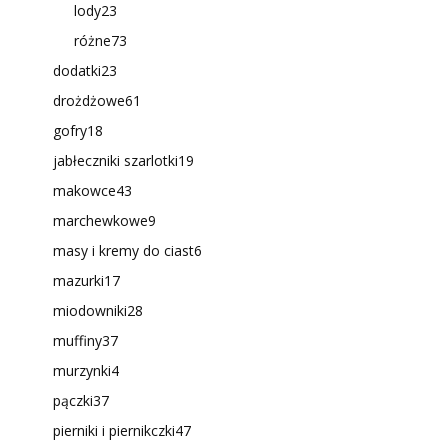
lody
23
różne
73
dodatki
23
drożdżowe
61
gofry
18
jabłeczniki szarlotki
19
makowce
43
marchewkowe
9
masy i kremy do ciast
6
mazurki
17
miodowniki
28
muffiny
37
murzynki
4
pączki
37
pierniki i piernikczki
47