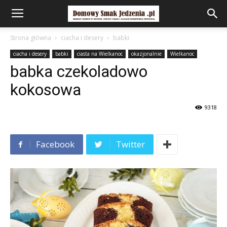
Strona główna
ciacha i desery
babki
ciacha i desery
babki
ciasta na Wielkanoc
okazjonalnie
Wielkanoc
babka czekoladowo
kokosowa
9318
Facebook
Twitter