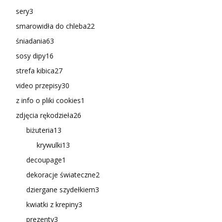
sery
3
smarowidła do chleba
22
śniadania
63
sosy dipy
16
strefa kibica
27
video przepisy
30
z info o pliki cookies
1
zdjęcia rękodzieła
26
biżuteria
13
krywulki
13
decoupage
1
dekoracje świateczne
2
dziergane szydełkiem
3
kwiatki z krepiny
3
prezenty
3