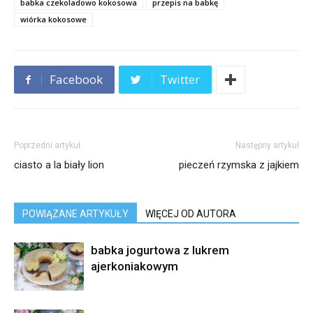
babka czekoladowo kokosowa
przepis na babkę
wiórka kokosowe
Facebook
Twitter
Poprzedni artykuł
Następny artykuł
ciasto a la biały lion
pieczeń rzymska z jajkiem
POWIĄZANE ARTYKUŁY
WIĘCEJ OD AUTORA
babka jogurtowa z lukrem
ajerkoniakowym