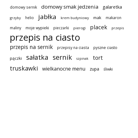
domowy smak jedzenia
galaretka
domowy sernik
jabłka
mak
helio
makaron
grzyby
krem budyniowy
placek
maliny
moje wypieki
pieczarki
pierogi
przepis
przepis na ciasto
przepis na sernik
przepisy na ciasta
pyszne ciasto
sałatka
sernik
tort
pączki
szpinak
truskawki
wielkanocne menu
zupa
śliwki