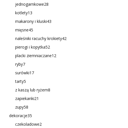
jednogarnkowe
28
kotlety
13
makarony i kluski
43
mięsne
45
naleśniki racuchy krokiety
42
pierogi i kopytka
52
placki ziemniaczane
12
ryby
7
surówki
17
tarty
5
z kaszą lub ryżem
8
zapiekanki
21
zupy
58
dekoracje
35
czekoladowe
2