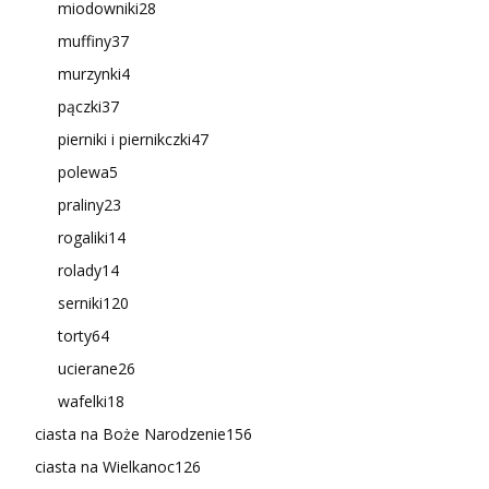
miodowniki
28
muffiny
37
murzynki
4
pączki
37
pierniki i piernikczki
47
polewa
5
praliny
23
rogaliki
14
rolady
14
serniki
120
torty
64
ucierane
26
wafelki
18
ciasta na Boże Narodzenie
156
ciasta na Wielkanoc
126