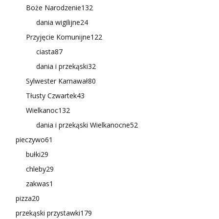
Boże Narodzenie
132
dania wigilijne
24
Przyjęcie Komunijne
122
ciasta
87
dania i przekąski
32
Sylwester Karnawał
80
Tłusty Czwartek
43
Wielkanoc
132
dania i przekąski Wielkanocne
52
pieczywo
61
bułki
29
chleby
29
zakwas
1
pizza
20
przekąski przystawki
179