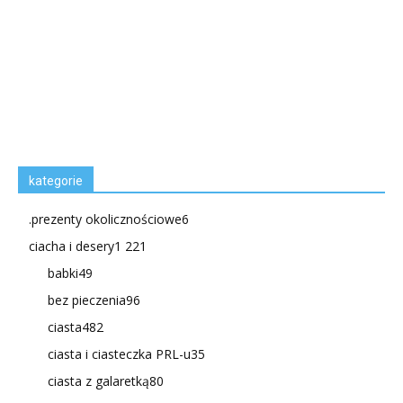
kategorie
.prezenty okolicznościowe
6
ciacha i desery
1 221
babki
49
bez pieczenia
96
ciasta
482
ciasta i ciasteczka PRL-u
35
ciasta z galaretką
80