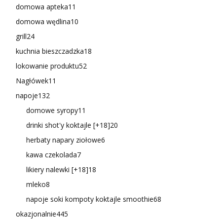
domowa apteka
11
domowa wędlina
10
grill
24
kuchnia bieszczadzka
18
lokowanie produktu
52
Nagłówek
11
napoje
132
domowe syropy
11
drinki shot'y koktajle [+18]
20
herbaty napary ziołowe
6
kawa czekolada
7
likiery nalewki [+18]
18
mleko
8
napoje soki kompoty koktajle smoothie
68
okazjonalnie
445