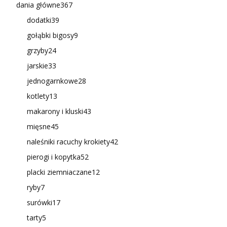
dania główne
367
dodatki
39
gołąbki bigosy
9
grzyby
24
jarskie
33
jednogarnkowe
28
kotlety
13
makarony i kluski
43
mięsne
45
naleśniki racuchy krokiety
42
pierogi i kopytka
52
placki ziemniaczane
12
ryby
7
surówki
17
tarty
5