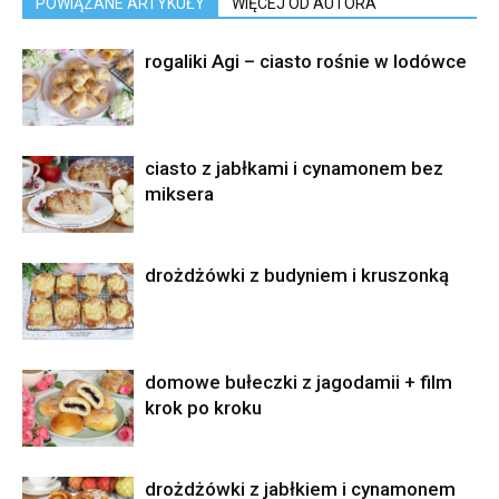
POWIĄZANE ARTYKUŁY
WIĘCEJ OD AUTORA
rogaliki Agi – ciasto rośnie w lodówce
ciasto z jabłkami i cynamonem bez
miksera
drożdżówki z budyniem i kruszonką
domowe bułeczki z jagodamii + film
krok po kroku
drożdżówki z jabłkiem i cynamonem