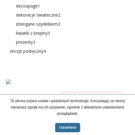
decoupage
1
dekoracje świateczne
2
dziergane szydełkiem
3
kwiatki z krepiny
3
prezenty
3
zeszyt podręczny
4
Ta strona używa cookie i podobnych technologii. Korzystając ze strony
wyrażasz zgodę na ich używanie, zgodnie z aktualnymi ustawieniami
przeglądarki.
rozumiem