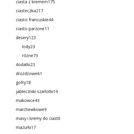
ciasta z kremem
175
ciasteczka
217
ciasto francuskie
44
ciasto parzone
11
desery
123
lody
23
różne
73
dodatki
23
drożdżowe
61
gofry
18
jabłeczniki szarlotki
19
makowce
43
marchewkowe
9
masy i kremy do ciast
6
mazurki
17