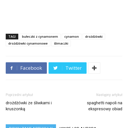
TAGI
bułeczki z cynamonem
cynamon
drożdżówki
drożdżówki cynamonowe
ślimaczki
Facebook
Twitter
Poprzedni artykuł
Następny artykuł
drożdżówki ze śliwkami i
spaghetti napoli na
kruszonką
ekspresowy obiad