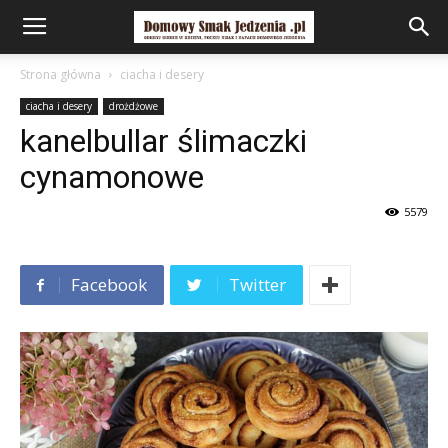
Strona główna
ciacha i desery
ciacha i desery
drożdżowe
kanelbullar ślimaczki
cynamonowe
5579
Facebook
Twitter