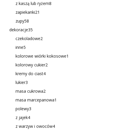
z kaszą lub ryżem
8
zapiekanki
21
zupy
58
dekoracje
35
czekoladowe
2
inne
5
kolorowe wiórki kokosowe
1
kolorowy cukier
2
kremy do ciast
4
lukier
3
masa cukrowa
2
masa marcepanowa
1
polewy
3
z jajek
4
z warzyw i owoców
4