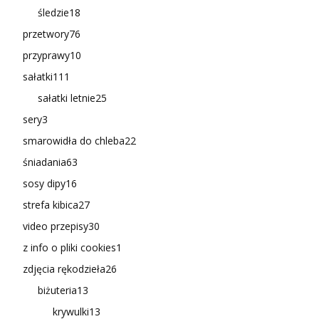
śledzie
18
przetwory
76
przyprawy
10
sałatki
111
sałatki letnie
25
sery
3
smarowidła do chleba
22
śniadania
63
sosy dipy
16
strefa kibica
27
video przepisy
30
z info o pliki cookies
1
zdjęcia rękodzieła
26
biżuteria
13
krywulki
13