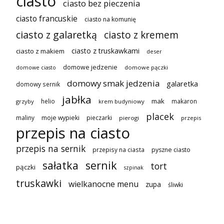
ciasto
ciasto bez pieczenia
ciasto francuskie
ciasto na komunię
ciasto z galaretką
ciasto z kremem
ciasto z truskawkami
ciasto z makiem
deser
domowe jedzenie
domowe pączki
domowe ciasto
domowy smak jedzenia
galaretka
domowy sernik
jabłka
mak
helio
makaron
grzyby
krem budyniowy
placek
maliny
moje wypieki
pieczarki
pierogi
przepis
przepis na ciasto
przepis na sernik
przepisy na ciasta
pyszne ciasto
sałatka
sernik
tort
pączki
szpinak
truskawki
wielkanocne menu
zupa
śliwki