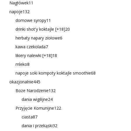
Nagłówek
11
napoje
132
domowe syropy
11
drinki shot'y koktajle [+18]
20
herbaty napary ziołowe
6
kawa czekolada
7
likiery nalewki [+18]
18
mleko
8
napoje soki kompoty koktajle smoothie
68
okazjonalnie
445
Boże Narodzenie
132
dania wigilijne
24
Przyjęcie Komunijne
122
ciasta
87
dania i przekąski
32