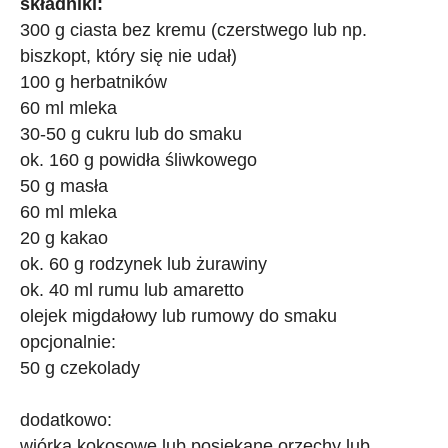
składniki:
300 g ciasta bez kremu (czerstwego lub np.
biszkopt, który się nie udał)
100 g herbatników
60 ml mleka
30-50 g cukru lub do smaku
ok. 160 g powidła śliwkowego
50 g masła
60 ml mleka
20 g kakao
ok. 60 g rodzynek lub żurawiny
ok. 40 ml rumu lub amaretto
olejek migdałowy lub rumowy do smaku
opcjonalnie:
50 g czekolady
dodatkowo:
wiórka kokosowe lub posiekane orzechy lub