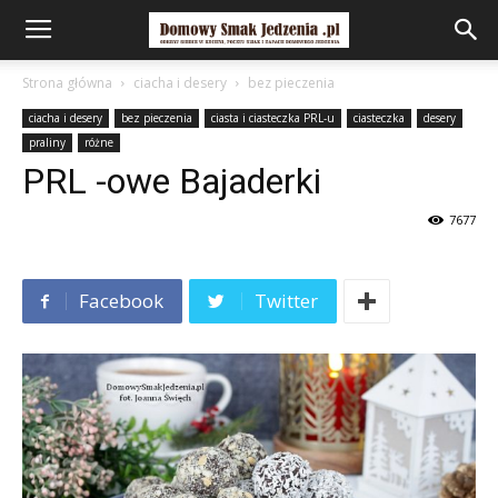
Strona główna
ciacha i desery
bez pieczenia
ciacha i desery
bez pieczenia
ciasta i ciasteczka PRL-u
ciasteczka
desery
praliny
różne
PRL -owe Bajaderki
7677
Facebook
Twitter