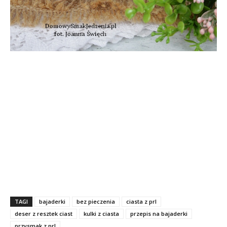
TAGI
bajaderki
bez pieczenia
ciasta z prl
deser z resztek ciast
kulki z ciasta
przepis na bajaderki
przysmak z prl