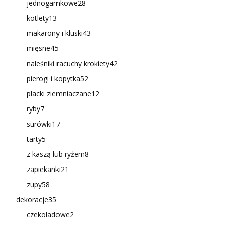
jednogarnkowe
28
kotlety
13
makarony i kluski
43
mięsne
45
naleśniki racuchy krokiety
42
pierogi i kopytka
52
placki ziemniaczane
12
ryby
7
surówki
17
tarty
5
z kaszą lub ryżem
8
zapiekanki
21
zupy
58
dekoracje
35
czekoladowe
2