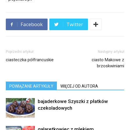
Facebook
Twitter
Poprzedni artykuł
Następny artykuł
ciasteczka półfrancuskie
ciasto Makowe z
brzoskwiniami
POWIĄZANE ARTYKUŁY
WIĘCEJ OD AUTORA
bajaderkowe Szyszki z płatków
czekoladowych
galaretkowiec z mlekiem