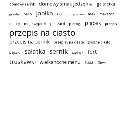
domowy smak jedzenia
galaretka
domowy sernik
jabłka
mak
helio
makaron
grzyby
krem budyniowy
placek
maliny
moje wypieki
pieczarki
pierogi
przepis
przepis na ciasto
przepis na sernik
przepisy na ciasta
pyszne ciasto
sałatka
sernik
tort
pączki
szpinak
truskawki
wielkanocne menu
zupa
śliwki