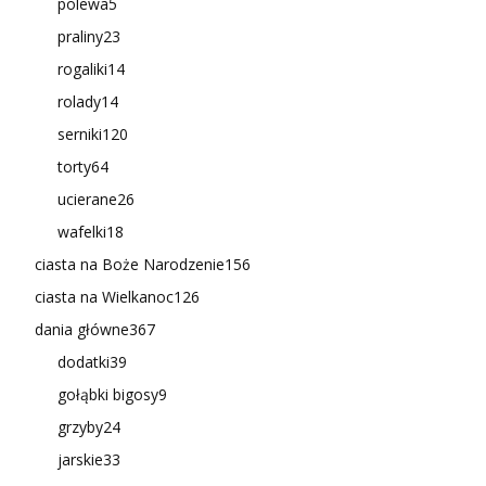
polewa
5
praliny
23
rogaliki
14
rolady
14
serniki
120
torty
64
ucierane
26
wafelki
18
ciasta na Boże Narodzenie
156
ciasta na Wielkanoc
126
dania główne
367
dodatki
39
gołąbki bigosy
9
grzyby
24
jarskie
33