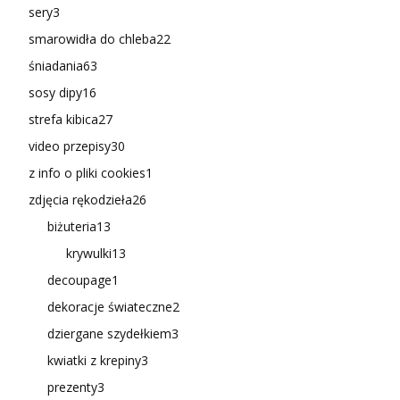
sery
3
smarowidła do chleba
22
śniadania
63
sosy dipy
16
strefa kibica
27
video przepisy
30
z info o pliki cookies
1
zdjęcia rękodzieła
26
biżuteria
13
krywulki
13
decoupage
1
dekoracje świateczne
2
dziergane szydełkiem
3
kwiatki z krepiny
3
prezenty
3