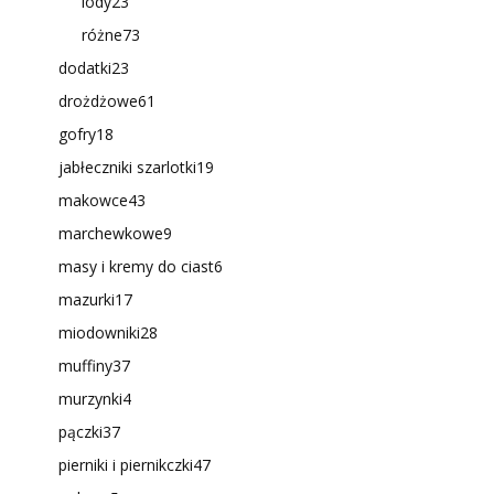
lody
23
różne
73
dodatki
23
drożdżowe
61
gofry
18
jabłeczniki szarlotki
19
makowce
43
marchewkowe
9
masy i kremy do ciast
6
mazurki
17
miodowniki
28
muffiny
37
murzynki
4
pączki
37
pierniki i piernikczki
47