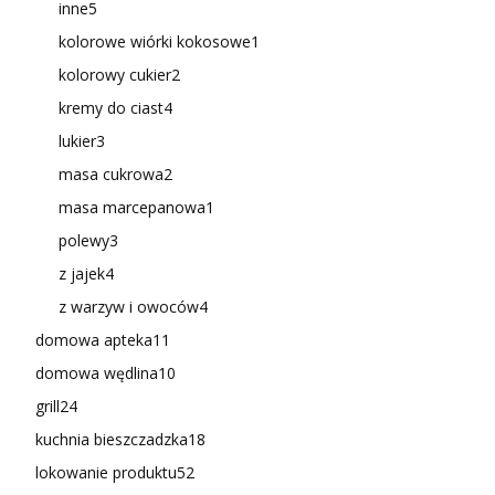
inne
5
kolorowe wiórki kokosowe
1
kolorowy cukier
2
kremy do ciast
4
lukier
3
masa cukrowa
2
masa marcepanowa
1
polewy
3
z jajek
4
z warzyw i owoców
4
domowa apteka
11
domowa wędlina
10
grill
24
kuchnia bieszczadzka
18
lokowanie produktu
52