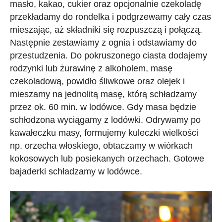
masło, kakao, cukier oraz opcjonalnie czekoladę
przekładamy do rondelka i podgrzewamy cały czas
mieszając, aż składniki się rozpuszczą i połączą.
Następnie zestawiamy z ognia i odstawiamy do
przestudzenia. Do pokruszonego ciasta dodajemy
rodzynki lub żurawinę z alkoholem, masę
czekoladową, powidło śliwkowe oraz olejek i
mieszamy na jednolitą masę, którą schładzamy
przez ok. 60 min. w lodówce. Gdy masa będzie
schłodzona wyciągamy z lodówki. Odrywamy po
kawałeczku masy, formujemy kuleczki wielkości
np. orzecha włoskiego, obtaczamy w wiórkach
kokosowych lub posiekanych orzechach. Gotowe
bajaderki schładzamy w lodówce.