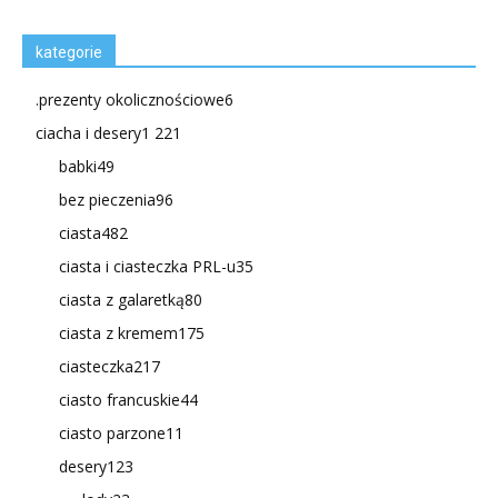
kategorie
.prezenty okolicznościowe
6
ciacha i desery
1 221
babki
49
bez pieczenia
96
ciasta
482
ciasta i ciasteczka PRL-u
35
ciasta z galaretką
80
ciasta z kremem
175
ciasteczka
217
ciasto francuskie
44
ciasto parzone
11
desery
123