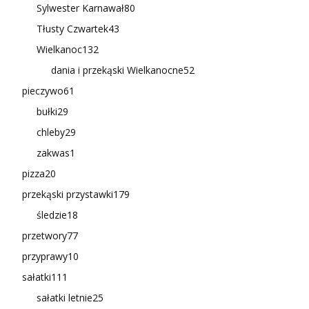
Sylwester Karnawał
80
Tłusty Czwartek
43
Wielkanoc
132
dania i przekąski Wielkanocne
52
pieczywo
61
bułki
29
chleby
29
zakwas
1
pizza
20
przekąski przystawki
179
śledzie
18
przetwory
77
przyprawy
10
sałatki
111
sałatki letnie
25