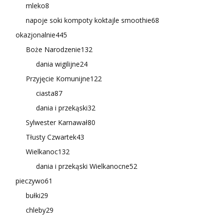
mleko
8
napoje soki kompoty koktajle smoothie
68
okazjonalnie
445
Boże Narodzenie
132
dania wigilijne
24
Przyjęcie Komunijne
122
ciasta
87
dania i przekąski
32
Sylwester Karnawał
80
Tłusty Czwartek
43
Wielkanoc
132
dania i przekąski Wielkanocne
52
pieczywo
61
bułki
29
chleby
29