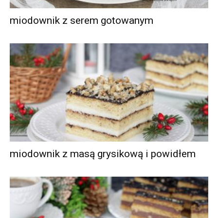
miodownik z serem gotowanym
miodownik z masą grysikową i powidłem