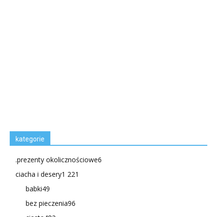
kategorie
.prezenty okolicznościowe
6
ciacha i desery
1 221
babki
49
bez pieczenia
96