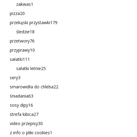
zakwas
1
pizza
20
przekąski przystawki
179
śledzie
18
przetwory
76
przyprawy
10
sałatki
111
sałatki letnie
25
sery
3
smarowidła do chleba
22
śniadania
63
sosy dipy
16
strefa kibica
27
video przepisy
30
z info o pliki cookies
1