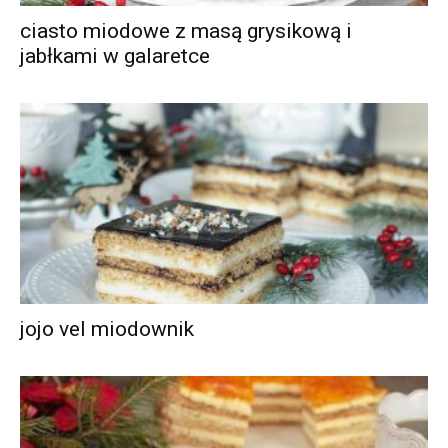
ciasto miodowe z masą grysikową i
jabłkami w galaretce
jojo vel miodownik