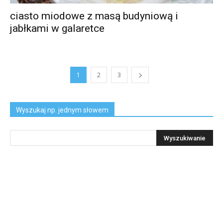
ciasto miodowe z masą budyniową i
jabłkami w galaretce
1
2
3
Wyszukaj np. jednym słowem