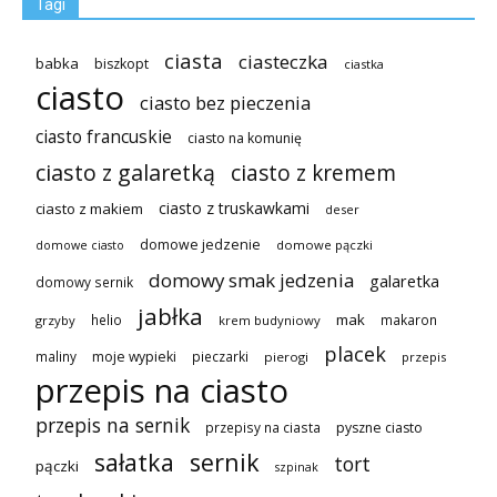
Tagi
ciasta
ciasteczka
babka
biszkopt
ciastka
ciasto
ciasto bez pieczenia
ciasto francuskie
ciasto na komunię
ciasto z galaretką
ciasto z kremem
ciasto z truskawkami
ciasto z makiem
deser
domowe jedzenie
domowe pączki
domowe ciasto
domowy smak jedzenia
galaretka
domowy sernik
jabłka
mak
helio
makaron
grzyby
krem budyniowy
placek
maliny
moje wypieki
pieczarki
pierogi
przepis
przepis na ciasto
przepis na sernik
przepisy na ciasta
pyszne ciasto
sałatka
sernik
tort
pączki
szpinak