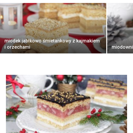
miodek jabłkowo śmietankowy z kajmakiem
i orzechami
miodowni