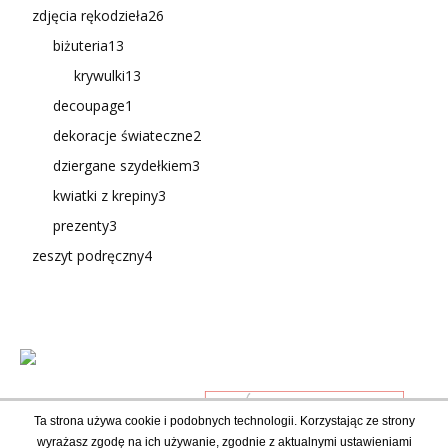
zdjęcia rękodzieła
26
biżuteria
13
krywulki
13
decoupage
1
dekoracje świateczne
2
dziergane szydełkiem
3
kwiatki z krepiny
3
prezenty
3
zeszyt podręczny
4
Ta strona używa cookie i podobnych technologii. Korzystając ze strony
wyrażasz zgodę na ich używanie, zgodnie z aktualnymi ustawieniami