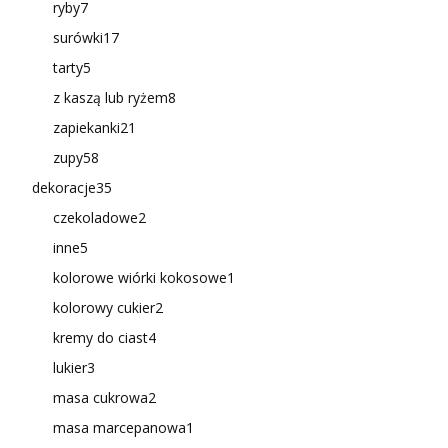
ryby
7
surówki
17
tarty
5
z kaszą lub ryżem
8
zapiekanki
21
zupy
58
dekoracje
35
czekoladowe
2
inne
5
kolorowe wiórki kokosowe
1
kolorowy cukier
2
kremy do ciast
4
lukier
3
masa cukrowa
2
masa marcepanowa
1