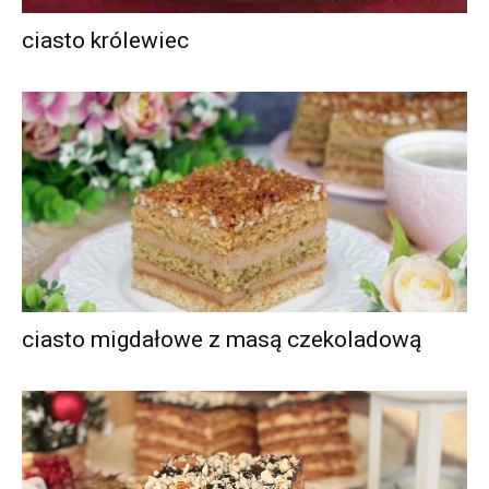
ciasto królewiec
ciasto migdałowe z masą czekoladową