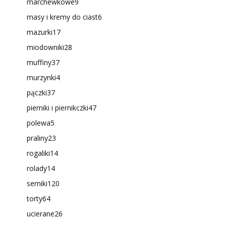
marchewkowe
9
masy i kremy do ciast
6
mazurki
17
miodowniki
28
muffiny
37
murzynki
4
pączki
37
pierniki i piernikczki
47
polewa
5
praliny
23
rogaliki
14
rolady
14
serniki
120
torty
64
ucierane
26