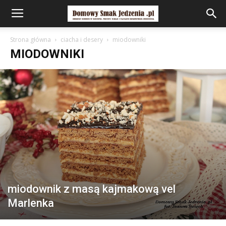
Strona główna
ciacha i desery
miodowniki
MIODOWNIKI
miodownik z masą kajmakową vel
Marlenka