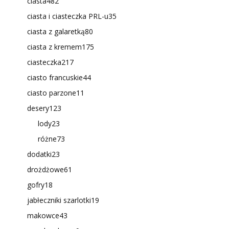
ciasta
482
ciasta i ciasteczka PRL-u
35
ciasta z galaretką
80
ciasta z kremem
175
ciasteczka
217
ciasto francuskie
44
ciasto parzone
11
desery
123
lody
23
różne
73
dodatki
23
drożdżowe
61
gofry
18
jabłeczniki szarlotki
19
makowce
43