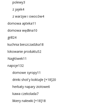
polewy
3
z jajek
4
z warzyw i owoców
4
domowa apteka
11
domowa wędlina
10
grill
24
kuchnia bieszczadzka
18
lokowanie produktu
52
Nagłówek
11
napoje
132
domowe syropy
11
drinki shot'y koktajle [+18]
20
herbaty napary ziołowe
6
kawa czekolada
7
likiery nalewki [+18]
18