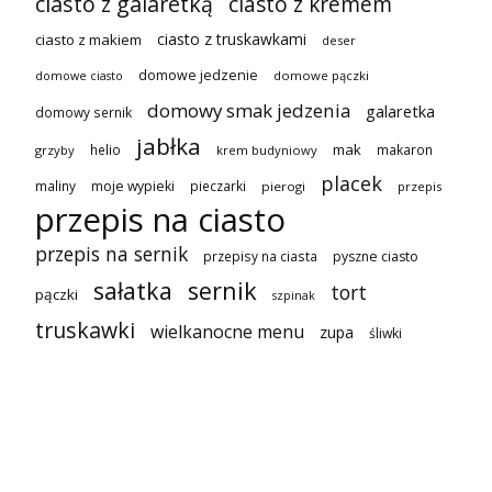
ciasto z galaretką
ciasto z kremem
ciasto z truskawkami
ciasto z makiem
deser
domowe jedzenie
domowe pączki
domowe ciasto
domowy smak jedzenia
galaretka
domowy sernik
jabłka
mak
helio
makaron
grzyby
krem budyniowy
placek
maliny
moje wypieki
pieczarki
pierogi
przepis
przepis na ciasto
przepis na sernik
przepisy na ciasta
pyszne ciasto
sałatka
sernik
tort
pączki
szpinak
truskawki
wielkanocne menu
zupa
śliwki