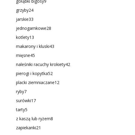
gołąbki bigosy
9
grzyby
24
jarskie
33
jednogarnkowe
28
kotlety
13
makarony i kluski
43
mięsne
45
naleśniki racuchy krokiety
42
pierogi i kopytka
52
placki ziemniaczane
12
ryby
7
surówki
17
tarty
5
z kaszą lub ryżem
8
zapiekanki
21