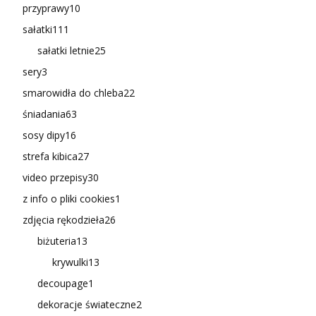
przyprawy
10
sałatki
111
sałatki letnie
25
sery
3
smarowidła do chleba
22
śniadania
63
sosy dipy
16
strefa kibica
27
video przepisy
30
z info o pliki cookies
1
zdjęcia rękodzieła
26
biżuteria
13
krywulki
13
decoupage
1
dekoracje świateczne
2