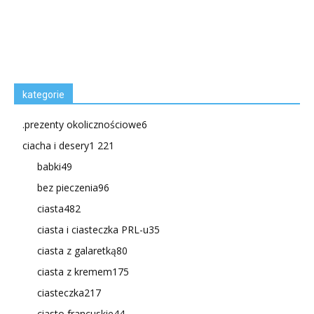
kategorie
.prezenty okolicznościowe
6
ciacha i desery
1 221
babki
49
bez pieczenia
96
ciasta
482
ciasta i ciasteczka PRL-u
35
ciasta z galaretką
80
ciasta z kremem
175
ciasteczka
217
ciasto francuskie
44