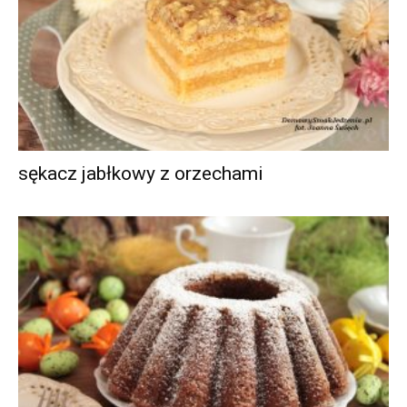
sękacz jabłkowy z orzechami