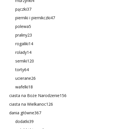
murzynki
4
pączki
37
pierniki i piernikczki
47
polewa
5
praliny
23
rogaliki
14
rolady
14
serniki
120
torty
64
ucierane
26
wafelki
18
ciasta na Boże Narodzenie
156
ciasta na Wielkanoc
126
dania główne
367
dodatki
39