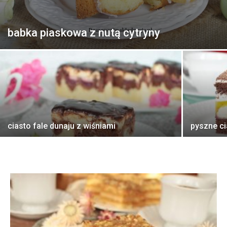
babka piaskowa z nutą cytryny
ciasto fale dunaju z wiśniami
pyszne ci