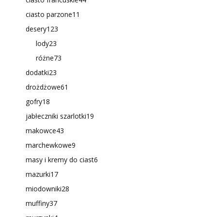
ciasto parzone
11
desery
123
lody
23
różne
73
dodatki
23
drożdżowe
61
gofry
18
jabłeczniki szarlotki
19
makowce
43
marchewkowe
9
masy i kremy do ciast
6
mazurki
17
miodowniki
28
muffiny
37