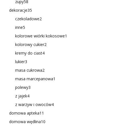
zupy
58
dekoracje
35
czekoladowe
2
inne
5
kolorowe wiórki kokosowe
1
kolorowy cukier
2
kremy do ciast
4
lukier
3
masa cukrowa
2
masa marcepanowa
1
polewy
3
z jajek
4
z warzyw i owoców
4
domowa apteka
11
domowa wędlina
10