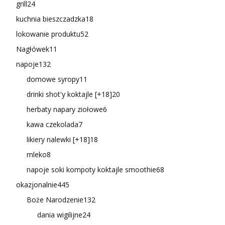
grill
24
kuchnia bieszczadzka
18
lokowanie produktu
52
Nagłówek
11
napoje
132
domowe syropy
11
drinki shot'y koktajle [+18]
20
herbaty napary ziołowe
6
kawa czekolada
7
likiery nalewki [+18]
18
mleko
8
napoje soki kompoty koktajle smoothie
68
okazjonalnie
445
Boże Narodzenie
132
dania wigilijne
24