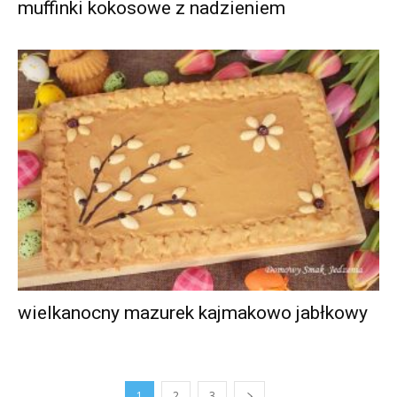
muffinki kokosowe z nadzieniem
wielkanocny mazurek kajmakowo jabłkowy
1
2
3