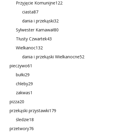
Przyjęcie Komunijne
122
ciasta
87
dania i przekąski
32
Sylwester Karnawał
80
Tłusty Czwartek
43
Wielkanoc
132
dania i przekąski Wielkanocne
52
pieczywo
61
bułki
29
chleby
29
zakwas
1
pizza
20
przekąski przystawki
179
śledzie
18
przetwory
76