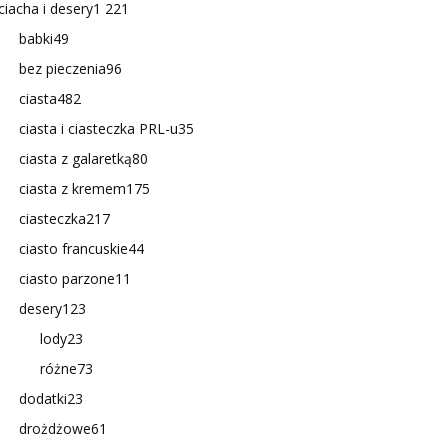
ciacha i desery
1 221
babki
49
bez pieczenia
96
ciasta
482
ciasta i ciasteczka PRL-u
35
ciasta z galaretką
80
ciasta z kremem
175
ciasteczka
217
ciasto francuskie
44
ciasto parzone
11
desery
123
lody
23
różne
73
dodatki
23
drożdżowe
61