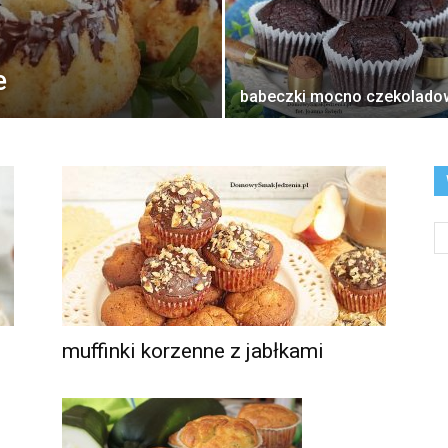
e
babeczki mocno czekolado
muffinki korzenne z jabłkami