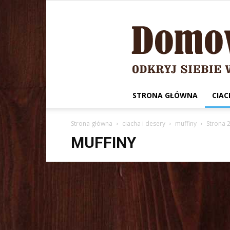
STRONA GŁÓWNA
CIAC
Strona główna
ciacha i desery
muffiny
Strona 
MUFFINY