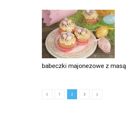
babeczki majonezowe z masą
1
2
3