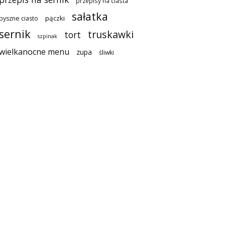
przepisy na ciasta
sałatka
pączki
pyszne ciasto
sernik
truskawki
tort
szpinak
wielkanocne menu
zupa
śliwki