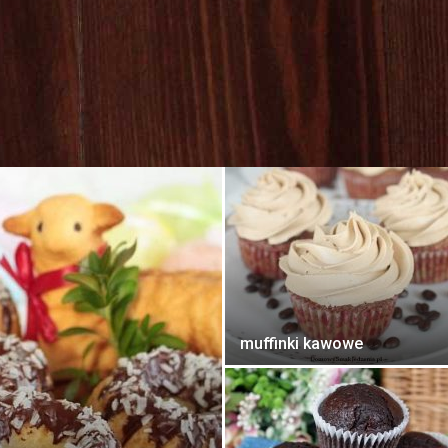
Jedzenia
.pl
muffinki kawowe