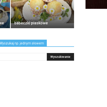
we
babeczki piaskowe
Wyszukaj np. jednym słowem