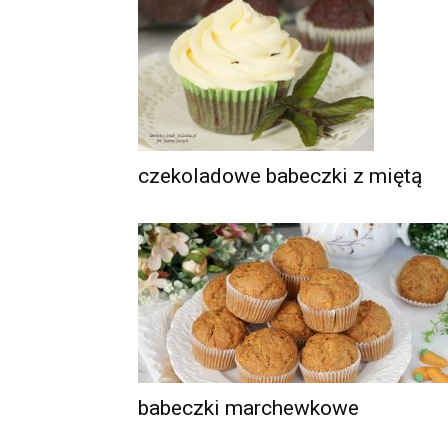
czekoladowe babeczki z miętą
babeczki marchewkowe