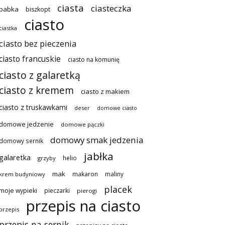
ciasta
ciasteczka
babka
biszkopt
ciasto
ciastka
ciasto bez pieczenia
ciasto francuskie
ciasto na komunię
ciasto z galaretką
ciasto z kremem
ciasto z makiem
ciasto z truskawkami
deser
domowe ciasto
domowe jedzenie
domowe pączki
domowy smak jedzenia
domowy sernik
jabłka
galaretka
helio
grzyby
mak
makaron
maliny
krem budyniowy
placek
moje wypieki
pieczarki
pierogi
przepis na ciasto
przepis
przepis na sernik